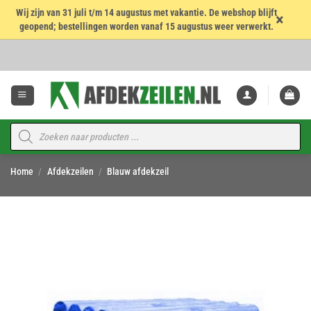
Wij zijn van 31 juli t/m 14 augustus met vakantie. De webshop blijft
×
geopend; bestellingen worden vanaf 15 augustus weer verwerkt.
Ga
naar
inhoud
Producten
zoeken
Home
/
Afdekzeilen
/
Blauw afdekzeil