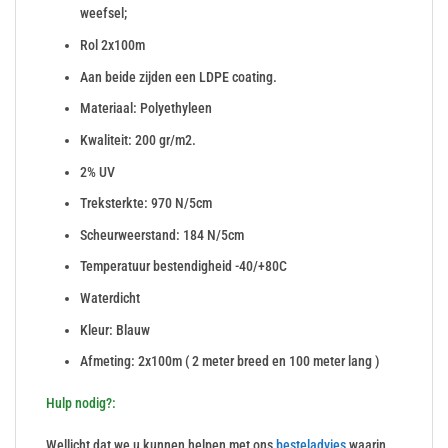
weefsel;
Rol 2x100m
Aan beide zijden een LDPE coating.
Materiaal: Polyethyleen
Kwaliteit: 200 gr/m2.
2% UV
Treksterkte: 970 N/5cm
Scheurweerstand: 184 N/5cm
Temperatuur bestendigheid -40/+80C
Waterdicht
Kleur: Blauw
Afmeting: 2x100m ( 2 meter breed en 100 meter lang )
Hulp nodig?:
Wellicht dat we u kunnen helpen met ons
besteladvies
waarin