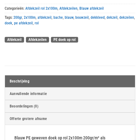
Categorieën:
Afdekzeil rol 2x100m
,
Afdekzeilen
,
Blauw afdekzeil
Tags:
200gr
,
2x100m
,
afdekzeil
,
bache
,
blauw
,
bouwzeil
,
dekkleed
,
dekzeil
,
dekzeilen
,
doek
,
pe afdekzeil
,
rol
Afdekzeil
Afdekzeilen
PE doek op rol
Beschrijving
Aanvullende informatie
Beoordelingen (0)
Offerte grotere afname
Blauw PE geweven doek op rol 2x100m 200gr/m² als