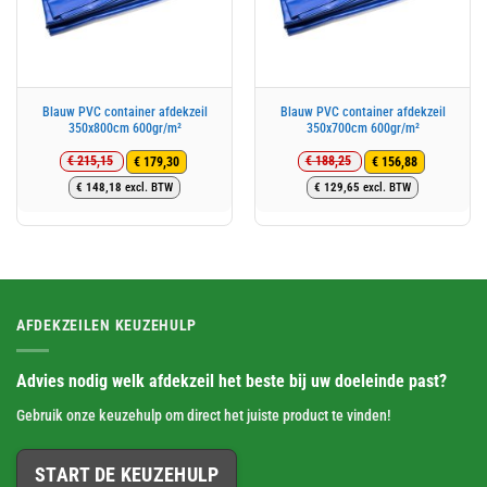
Blauw PVC container afdekzeil
Blauw PVC container afdekzeil
350x800cm 600gr/m²
350x700cm 600gr/m²
€
215,15
€
188,25
€
179,30
€
156,88
Oorspronkelijke
Huidige
Oorspronkelijke
Huidige
€
148,18
excl. BTW
€
129,65
excl. BTW
prijs
prijs
prijs
prijs
was:
is:
was:
is:
€ 215,15.
€ 179,30.
€ 188,25.
€ 156,88.
AFDEKZEILEN KEUZEHULP
Advies nodig welk afdekzeil het beste bij uw doeleinde past?
Gebruik onze keuzehulp om direct het juiste product te vinden!
START DE KEUZEHULP