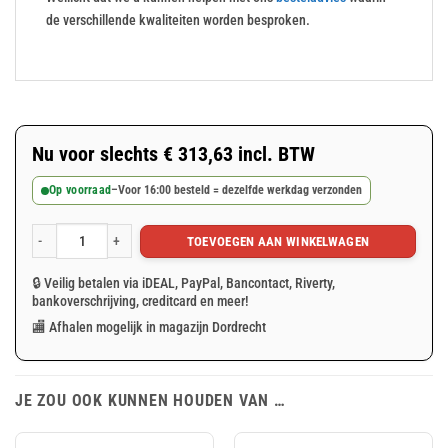
de verschillende kwaliteiten worden besproken.
Nu voor slechts
€
313,63
incl. BTW
Op voorraad
–
Voor 16:00 besteld = dezelfde werkdag verzonden
TOEVOEGEN AAN WINKELWAGEN
Blauw PE geweven doek op rol 2x100m 200gr/m² aantal
🔒 Veilig betalen via iDEAL, PayPal, Bancontact, Riverty,
bankoverschrijving, creditcard en meer!
🏬 Afhalen mogelijk in magazijn Dordrecht
JE ZOU OOK KUNNEN HOUDEN VAN …