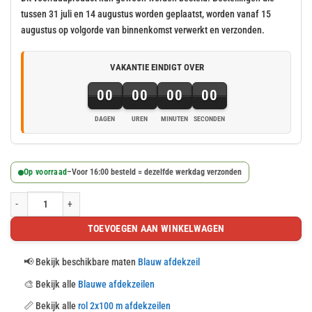
€ 372,44.
€ 313,63.
tussen 31 juli en 14 augustus worden geplaatst, worden vanaf 15
augustus op volgorde van binnenkomst verwerkt en verzonden.
VAKANTIE EINDIGT OVER
00
00
00
00
DAGEN
UREN
MINUTEN
SECONDEN
Op voorraad
–
Voor 16:00 besteld = dezelfde werkdag verzonden
Blauw PE geweven doek op rol 2x100m 200gr/m² aantal
TOEVOEGEN AAN WINKELWAGEN
📢
Bekijk beschikbare maten
Blauw afdekzeil
🎨
Bekijk alle
Blauwe afdekzeilen
📏
Bekijk alle
rol 2x100 m afdekzeilen