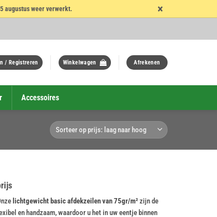
×
15 augustus weer verwerkt.
n / Registreren
Winkelwagen
Afrekenen
r
Accessoires
rijs
 Onze
lichtgewicht basic afdekzeilen van 75gr/m²
zijn de
lexibel en handzaam, waardoor u het in uw eentje binnen