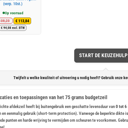
(verp. 10st.)
Op voorraad
€
113,84
38,23
Oorspronkelijke
Huidige
€
94,08
excl. BTW
prijs
prijs
was:
is:
€ 138,23.
€ 113,84.
START DE KEUZEHULP
Twijfelt u welke kwaliteit of uitvoering u nodig heeft? Gebruik onze ke
caties en toepassingen van het 75 grams budgetzeil
lichte afdekzeil heeft bij buitengebruik een geschatte levensduur van
0 tot 
n en eenmalig gebruik (short-term protection). Vanwege de beperkte dikte is 
nde punten en harde wrijving te vermijden om scheuren te voorkomen. Gebruik
ee!