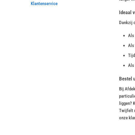
Klantenservice
Ideaal v
Dankzij d
Als
Als 
Tij
Als
Bestel 
Bij Afde
particuli
liggen? 
Twijfelt
onze kla