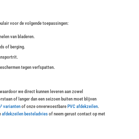
opulair voor de volgende toepassingen:
melen van bladeren.
ds of berging.
nsportrit.
beschermen tegen verfspatten.
, waardoor we direct kunnen leveren aan zowel
orstaan of langer dan een seizoen buiten moet blijven
² varianten
of onze onverwoestbare
PVC afdekzeilen
.
e
afdekzeilen besteladvies
of neem gerust contact op met