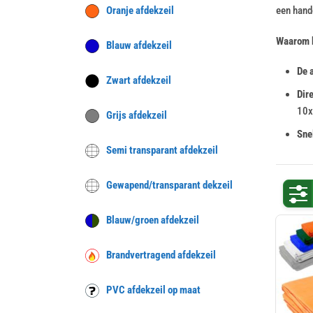
Oranje afdekzeil
een hand
Waarom k
Blauw afdekzeil
De a
Zwart afdekzeil
Dire
10x
Grijs afdekzeil
Snel
Semi transparant afdekzeil
Gewapend/transparant dekzeil
Blauw/groen afdekzeil
Brandvertragend afdekzeil
PVC afdekzeil op maat