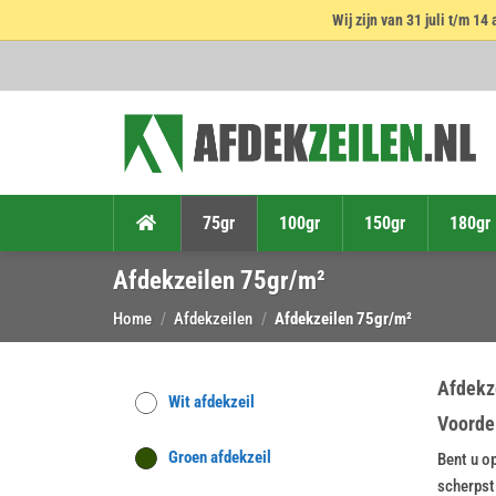
Wij zijn van 31 juli t/m 
Ga
naar
inhoud
75gr
100gr
150gr
180gr
Afdekzeilen 75gr/m²
Home
/
Afdekzeilen
/
Afdekzeilen 75gr/m²
Afdekz
Wit afdekzeil
Voordel
Groen afdekzeil
Bent u op
scherpst 