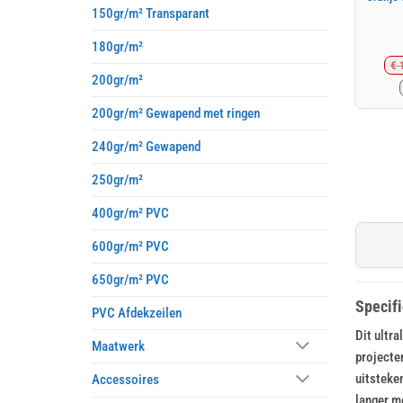
150gr/m² Transparant
180gr/m²
€
1
200gr/m²
200gr/m² Gewapend met ringen
240gr/m² Gewapend
250gr/m²
400gr/m² PVC
600gr/m² PVC
650gr/m² PVC
Specifi
PVC Afdekzeilen
Dit ultra
Maatwerk
projecte
uitsteke
Accessoires
langer m