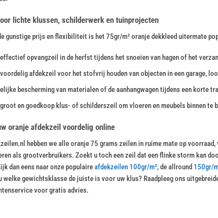
oor lichte klussen, schilderwerk en tuinprojecten
e gunstige prijs en flexibiliteit is het 75gr/m² oranje dekkleed uitermate p
 effectief opvangzeil in de herfst tijdens het snoeien van hagen of het verza
voordelig afdekzeil voor het stofvrij houden van objecten in een garage, loo
delijke bescherming van materialen of de aanhangwagen tijdens een korte tra
 groot en goedkoop klus- of schilderszeil om vloeren en meubels binnen te 
uw oranje afdekzeil voordelig online
kzeilen.nl hebben we alle oranje 75 grams zeilen in ruime mate op voorraad
eren als grootverbruikers. Zoekt u toch een zeil dat een flinke storm kan do
Kijk dan eens naar onze populaire
afdekzeilen 100gr/m²
, de allround
150gr/m
 u welke gewichtsklasse de juiste is voor uw klus? Raadpleeg ons uitgebreid
ntenservice voor gratis advies.