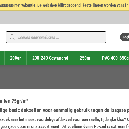
14 augustus met vakantie. De webshop blijft geopend; bestellingen worden vanaf 
Producten
zoeken
Logi
200gr
200-240 Gewapend
250gr
PVC 400-650g
eilen 75gr/m²
ige basic dekzeilen voor eenmalig gebruik tegen de laagste p
 zoek naar het meest voordelige afdekzeil voor een snelle, tijdelijke klus?
geprijsde optie in ons assortiment. Dit voelbaar dunne PE-zeil is extreem f