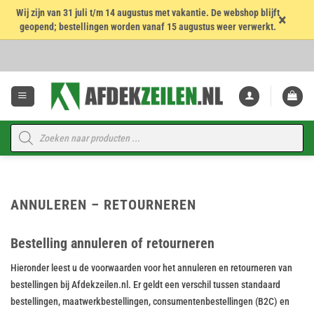
Wij zijn van 31 juli t/m 14 augustus met vakantie. De webshop blijft
×
geopend; bestellingen worden vanaf 15 augustus weer verwerkt.
Ga
naar
inhoud
Producten
zoeken
ANNULEREN – RETOURNEREN
Bestelling annuleren of retourneren
Hieronder leest u de voorwaarden voor het annuleren en retourneren van
bestellingen bij Afdekzeilen.nl. Er geldt een verschil tussen standaard
bestellingen, maatwerkbestellingen, consumentenbestellingen (B2C) en