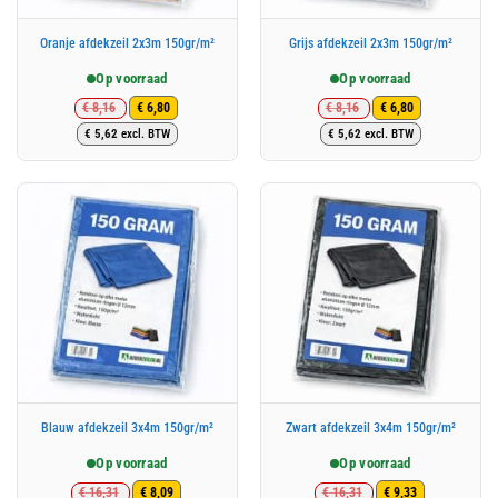
Oranje afdekzeil 2x3m 150gr/m²
Grijs afdekzeil 2x3m 150gr/m²
Op voorraad
Op voorraad
€
8,16
€
8,16
€
6,80
€
6,80
Oorspronkelijke
Huidige
Oorspronkelijke
Huidige
€
5,62
excl. BTW
€
5,62
excl. BTW
prijs
prijs
prijs
prijs
was:
is:
was:
is:
€ 8,16.
€ 6,80.
€ 8,16.
€ 6,80.
Blauw afdekzeil 3x4m 150gr/m²
Zwart afdekzeil 3x4m 150gr/m²
Op voorraad
Op voorraad
€
16,31
€
16,31
€
8,09
€
9,33