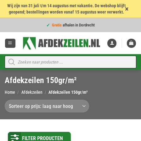
Wij zijn van 31 juli t/m 14 augustus met vakantie. De webshop blijft
×
geopend; bestellingen worden vanaf 15 augustus weer verwerkt.
Voor
16:00
besteld = dezelfde werkdag verzonden!
Ga
Gratis
afhalen in Dordrecht
naar
inhoud
Voor
16:00
besteld = dezelfde werkdag verzonden!
4,7
★★★★★
op 960 beoordelingen
Voor
16:00
besteld = dezelfde werkdag verzonden!
Producten
zoeken
Topkwaliteit voor de
beste prijs
Afdekzeilen 150gr/m²
Voor
16:00
besteld = dezelfde werkdag verzonden!
Home
/
Afdekzeilen
/
Afdekzeilen 150gr/m²
FILTER PRODUCTEN