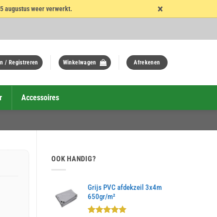
×
15 augustus weer verwerkt.
n / Registreren
Winkelwagen
Afrekenen
r
Accessoires
OOK HANDIG?
Grijs PVC afdekzeil 3x4m
650gr/m²