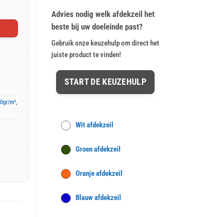
op
klant
€ 47,57.
€ 39,64.
waarderingen
Advies nodig welk afdekzeil het
beste bij uw doeleinde past?
Gebruik onze keuzehulp om direct het
juiste product te vinden!
START DE KEUZEHULP
50gr/m²
,
Wit afdekzeil
Groen afdekzeil
Oranje afdekzeil
Blauw afdekzeil