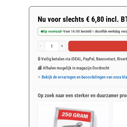
Nu voor slechts
€
6,80
incl. 
Op voorraad
–
Voor 16:00 besteld = dezelfde werkdag ver
Grijs afdekzeil 2x3m 150gr/m² aantal
🔒 Veilig betalen via iDEAL, PayPal, Bancontact, River
🏬 Afhalen mogelijk in magazijn Dordrecht
⭐
Bekijk de ervaringen en beoordelingen van onze kl
Op zoek naar een sterker en duurzamer pro