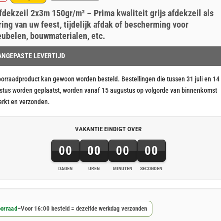
ronkelijke
ige
erd
nt
afdekzeil 2x3m 150gr/m² – Prima kwaliteit grijs afdekzeil als
ringen
ring van uw feest, tijdelijk afdak of bescherming voor
ubelen, bouwmaterialen, etc.
6.
0.
ANGEPASTE LEVERTIJD
oorraadproduct kan gewoon worden besteld. Bestellingen die tussen 31 juli en 14
stus worden geplaatst, worden vanaf 15 augustus op volgorde van binnenkomst
erkt en verzonden.
VAKANTIE EINDIGT OVER
00
00
00
00
DAGEN
UREN
MINUTEN
SECONDEN
orraad
–
Voor 16:00 besteld = dezelfde werkdag verzonden