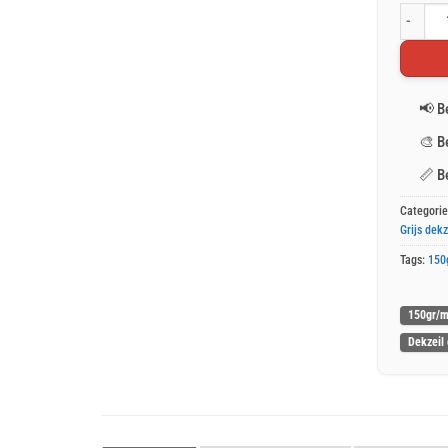
Grijs af
📢
B
🎨
B
📏
B
Categori
Grijs dekz
Tags:
150
150gr/m
Dekzeil 