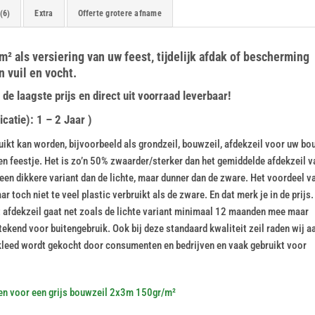
(6)
Extra
Offerte grotere afname
m² als versiering van uw feest, tijdelijk afdak of bescherming
 vuil en vocht.
e laagste prijs en direct uit voorraad leverbaar!
catie): 1 – 2 Jaar )
kt kan worden, bijvoorbeeld als grondzeil, bouwzeil, afdekzeil voor uw bou
een feestje. Het is zo’n 50% zwaarder/sterker dan het gemiddelde afdekzeil v
een dikkere variant dan de lichte, maar dunner dan de zware. Het voordeel v
r toch niet te veel plastic verbruikt als de zware. En dat merk je in de prijs.
Dit afdekzeil gaat net zoals de lichte variant minimaal 12 maanden mee maar
kend voor buitengebruik. Ook bij deze standaard kwaliteit zeil raden wij a
leed wordt gekocht door consumenten en bedrijven en vaak gebruikt voor
en voor een grijs bouwzeil 2x3m 150gr/m²