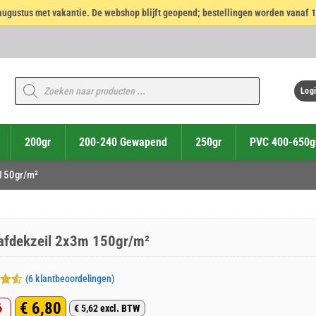
14 augustus met vakantie. De webshop blijft geopend; bestellingen worden vanaf 
Producten
zoeken
Logi
200gr
200-240 Gewapend
250gr
PVC 400-650g
 150gr/m²
 afdekzeil 2x3m 150gr/m²
(
6
klantbeoordelingen)
deerd
€
6,80
6
 5
€
5,62
excl. BTW