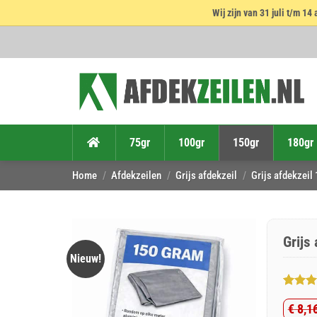
Wij zijn van 31 juli t/m 
Ga
naar
inhoud
75gr
100gr
150gr
180gr
Home
/
Afdekzeilen
/
Grijs afdekzeil
/
Grijs afdekzeil
Grijs
Nieuw!
Gewaar
6
€
8,1
4.5
op