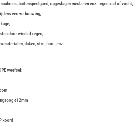
machines, buitenspeelgoed, opgeslagen meubelen enz. tegen vuil of vocht;
tijdens een verbouwing;
kkage;
sten door wind of regen;
wmaterialen, daken, stro, hooi, enz.
DPE weefsel;
zoom
gingsoog ø12mm
P koord