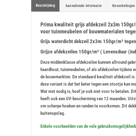
Beschrijving
Aanvullende informatie
Beoordelingen 
Prima kwaliteit grijs afdekzeil 2x3m 150gr/
voor tuinmeubelen of bouwmaterialen tegen
Grijs waterdicht dekzeil 2x3m 150gr/m² tegen d
Grijze afdekzeilen 150gr/m² ( Levensduur (indi
Deze middenklasse afdekzeilen kunnen allround gebrui
haardhout, tuinmeubelen, of als afdekzeilen tijdens 
de bouwmarkten. De standaard kwaliteit afdekzeil is 
deze variant is dat het beter tegen een stootje kan maa
Wat niet nodig is, hoef je ook niet voor te betalen. 
heeft ook een UV-bescherming van 12 maanden. Uitste
om scherpe hoeken en randen te voorkomen. Dit dekk
buitenopslag.
Enkele voorbeelden van de vele gebruiksmogelijkhed