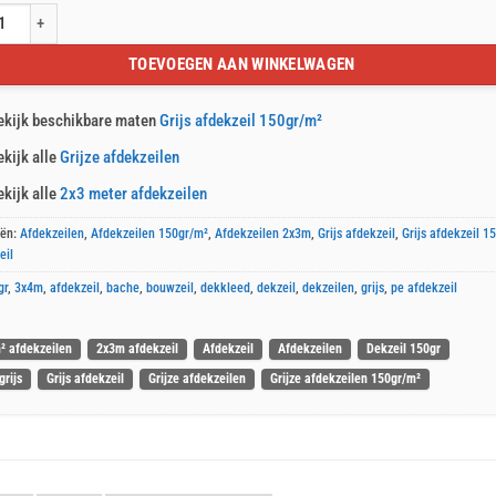
dekzeil 2x3m 150gr/m² aantal
TOEVOEGEN AAN WINKELWAGEN
ekijk beschikbare maten
Grijs afdekzeil 150gr/m²
ekijk alle
Grijze afdekzeilen
ekijk alle
2x3 meter afdekzeilen
eën:
Afdekzeilen
,
Afdekzeilen 150gr/m²
,
Afdekzeilen 2x3m
,
Grijs afdekzeil
,
Grijs afdekzeil 1
eil
gr
,
3x4m
,
afdekzeil
,
bache
,
bouwzeil
,
dekkleed
,
dekzeil
,
dekzeilen
,
grijs
,
pe afdekzeil
² afdekzeilen
2x3m afdekzeil
Afdekzeil
Afdekzeilen
Dekzeil 150gr
grijs
Grijs afdekzeil
Grijze afdekzeilen
Grijze afdekzeilen 150gr/m²