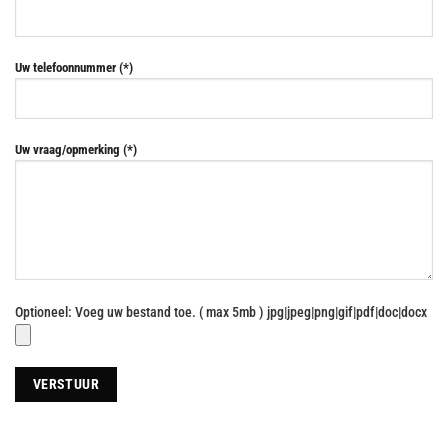
Uw telefoonnummer (*)
Uw vraag/opmerking (*)
Optioneel: Voeg uw bestand toe. ( max 5mb ) jpg|jpeg|png|gif|pdf|doc|docx