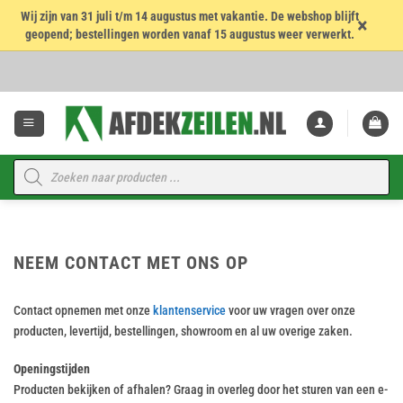
Wij zijn van 31 juli t/m 14 augustus met vakantie. De webshop blijft
×
geopend; bestellingen worden vanaf 15 augustus weer verwerkt.
Ga
naar
inhoud
Producten
zoeken
NEEM CONTACT MET ONS OP
Contact opnemen met onze
klantenservice
voor uw vragen over onze
producten, levertijd, bestellingen, showroom en al uw overige zaken.
Openingstijden
Producten bekijken of afhalen? Graag in overleg door het sturen van een e-