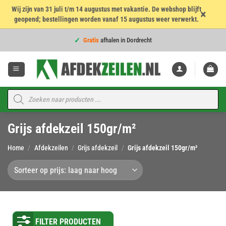
Wij zijn van 31 juli t/m 14 augustus met vakantie. De webshop blijft
×
geopend; bestellingen worden vanaf 15 augustus weer verwerkt.
Voor
16:00
besteld = dezelfde werkdag verzonden!
Ga
Gratis
afhalen in Dordrecht
naar
inhoud
Voor
16:00
besteld = dezelfde werkdag verzonden!
4,7
★★★★★
op 960 beoordelingen
Voor
16:00
besteld = dezelfde werkdag verzonden!
Producten
zoeken
Topkwaliteit voor de
beste prijs
Grijs afdekzeil 150gr/m²
Voor
16:00
besteld = dezelfde werkdag verzonden!
Home
/
Afdekzeilen
/
Grijs afdekzeil
/
Grijs afdekzeil 150gr/m²
FILTER PRODUCTEN