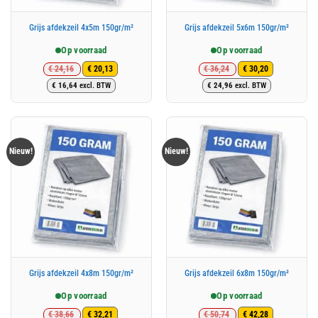
Grijs afdekzeil 4x5m 150gr/m²
Grijs afdekzeil 5x6m 150gr/m²
Op voorraad
Op voorraad
€
24,16
€
36,24
€
20,13
€
30,20
Oorspronkelijke
Huidige
Oorspronkelijke
Huidige
€
16,64
excl. BTW
€
24,96
excl. BTW
prijs
prijs
prijs
prijs
was:
is:
was:
is:
€ 24,16.
€ 20,13.
€ 36,24.
€ 30,20.
Nieuw!
Nieuw!
Grijs afdekzeil 4x8m 150gr/m²
Grijs afdekzeil 6x8m 150gr/m²
Op voorraad
Op voorraad
€
38,66
€
50,74
€
32,21
€
42,28