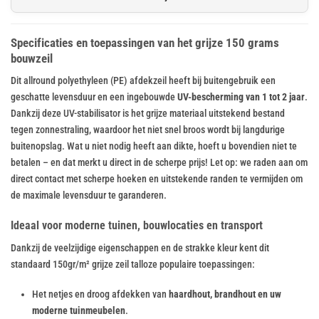
Specificaties en toepassingen van het grijze 150 grams
bouwzeil
Dit allround polyethyleen (PE) afdekzeil heeft bij buitengebruik een
geschatte levensduur en een ingebouwde
UV-bescherming van 1 tot 2 jaar
.
Dankzij deze UV-stabilisator is het grijze materiaal uitstekend bestand
tegen zonnestraling, waardoor het niet snel broos wordt bij langdurige
buitenopslag. Wat u niet nodig heeft aan dikte, hoeft u bovendien niet te
betalen – en dat merkt u direct in de scherpe prijs! Let op: we raden aan om
direct contact met scherpe hoeken en uitstekende randen te vermijden om
de maximale levensduur te garanderen.
Ideaal voor moderne tuinen, bouwlocaties en transport
Dankzij de veelzijdige eigenschappen en de strakke kleur kent dit
standaard 150gr/m² grijze zeil talloze populaire toepassingen:
Het netjes en droog afdekken van
haardhout, brandhout en uw
moderne tuinmeubelen
.