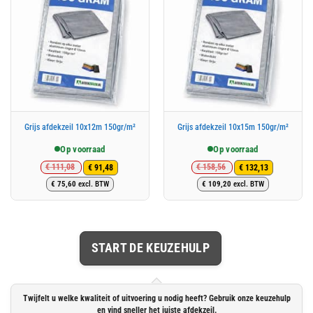
Grijs afdekzeil 10x12m 150gr/m²
Grijs afdekzeil 10x15m 150gr/m²
Op voorraad
Op voorraad
€
111,08
€
158,56
€
91,48
€
132,13
Oorspronkelijke
Huidige
Oorspronkelijke
Huidige
€
75,60
excl. BTW
€
109,20
excl. BTW
prijs
prijs
prijs
prijs
was:
is:
was:
is:
€ 111,08.
€ 91,48.
€ 158,56.
€ 132,13.
START DE KEUZEHULP
Twijfelt u welke kwaliteit of uitvoering u nodig heeft? Gebruik onze keuzehulp
en vind sneller het juiste afdekzeil.