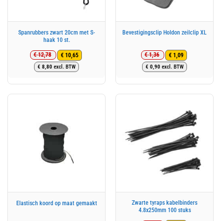
Spanrubbers zwart 20cm met S-
Bevestigingsclip Holdon zeilclip XL
haak 10 st.
€
12,78
€
1,36
€
10,65
€
1,09
Oorspronkelijke
Huidige
Oorspronkelijke
Huidige
€
8,80
excl. BTW
€
0,90
excl. BTW
prijs
prijs
prijs
prijs
was:
is:
was:
is:
€ 12,78.
€ 10,65.
€ 1,36.
€ 1,09.
Zwarte tyraps kabelbinders
Elastisch koord op maat gemaakt
4.8x250mm 100 stuks