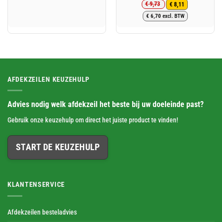
€
9,73
€
8,11
Oorspronkelijke
Huidige
€
6,70
excl. BTW
prijs
prijs
was:
is:
€ 9,73.
€ 8,11.
AFDEKZEILEN KEUZEHULP
Advies nodig welk afdekzeil het beste bij uw doeleinde past?
Gebruik onze keuzehulp om direct het juiste product te vinden!
START DE KEUZEHULP
KLANTENSERVICE
Afdekzeilen besteladvies