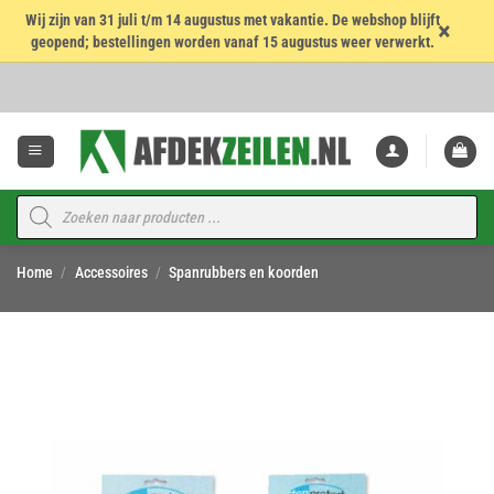
Wij zijn van 31 juli t/m 14 augustus met vakantie. De webshop blijft
×
geopend; bestellingen worden vanaf 15 augustus weer verwerkt.
Ga
naar
inhoud
Producten
zoeken
Home
/
Accessoires
/
Spanrubbers en koorden