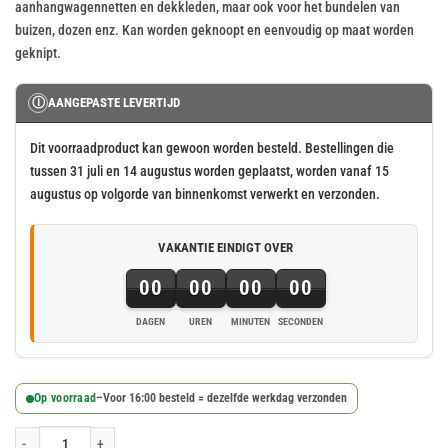
aanhangwagennetten en dekkleden, maar ook voor het bundelen van
was:
is:
buizen, dozen enz. Kan worden geknoopt en eenvoudig op maat worden
€ 21,42.
€ 15,71.
geknipt.
Ⓘ
AANGEPASTE LEVERTIJD
Dit voorraadproduct kan gewoon worden besteld. Bestellingen die
tussen 31 juli en 14 augustus worden geplaatst, worden vanaf 15
augustus op volgorde van binnenkomst verwerkt en verzonden.
VAKANTIE EINDIGT OVER
00
00
00
00
DAGEN
UREN
MINUTEN
SECONDEN
Op voorraad
–
Voor 16:00 besteld = dezelfde werkdag verzonden