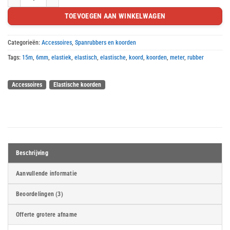
Elastisch koord 15m aantal
TOEVOEGEN AAN WINKELWAGEN
Categorieën:
Accessoires
,
Spanrubbers en koorden
Tags:
15m
,
6mm
,
elastiek
,
elastisch
,
elastische
,
koord
,
koorden
,
meter
,
rubber
Accessoires
Elastische koorden
Beschrijving
Aanvullende informatie
Beoordelingen (3)
Offerte grotere afname