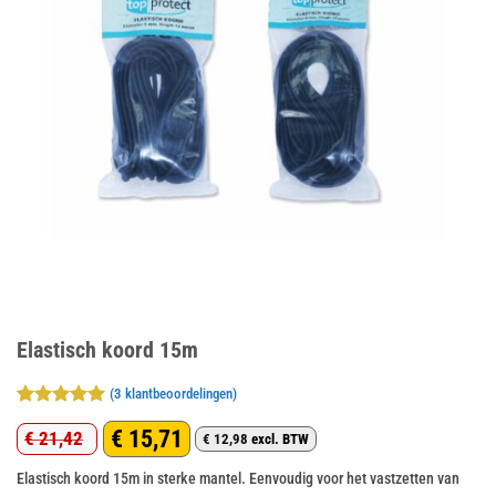
Elastisch koord 15m
(
3
klantbeoordelingen)
Gewaardeerd
3
€
15,71
€
21,42
5
op 5
€
12,98
excl. BTW
Oorspronkelijke
Huidige
gebaseerd
op
klant
Elastisch koord 15m in sterke mantel. Eenvoudig voor het vastzetten van
prijs
prijs
waarderingen