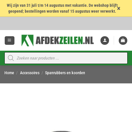
Wij zijn van 31 juli t/m 14 augustus met vakantie. De webshop blijft
×
geopend; bestellingen worden vanaf 15 augustus weer verwerkt.
Ga
naar
inhoud
Producten
zoeken
Home
/
Accessoires
/
Spanrubbers en koorden