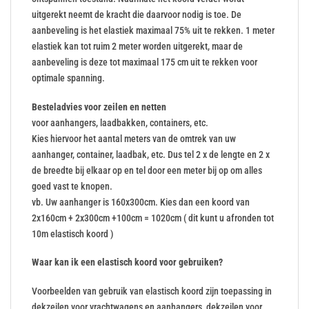
uitgerekt neemt de kracht die daarvoor nodig is toe. De
aanbeveling is het elastiek maximaal 75% uit te rekken. 1 meter
elastiek kan tot ruim 2 meter worden uitgerekt, maar de
aanbeveling is deze tot maximaal 175 cm uit te rekken voor
optimale spanning.
Besteladvies voor zeilen en netten
voor aanhangers, laadbakken, containers, etc.
Kies hiervoor het aantal meters van de omtrek van uw
aanhanger, container, laadbak, etc. Dus tel 2 x de lengte en 2 x
de breedte bij elkaar op en tel door een meter bij op om alles
goed vast te knopen.
vb. Uw aanhanger is 160x300cm. Kies dan een koord van
2x160cm + 2x300cm +100cm = 1020cm ( dit kunt u afronden tot
10m elastisch koord )
Waar kan ik een elastisch koord voor gebruiken?
Voorbeelden van gebruik van elastisch koord zijn toepassing in
dekzeilen voor vrachtwagens en aanhangers, dekzeilen voor