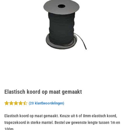
Elastisch koord op maat gemaakt
(
20
klantbeoordelingen)
Gewaardeerd
20
4.45
op 5
Elastisch koord op maat gemaakt. Keuze uit 6 of 8mm elastisch koord,
gebaseerd
trapezekoord in sterke mantel. Bestel uw gewenste lengte tussen 1m en
op
klant
waarderingen
100m