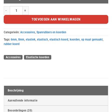
Elastisch koord op maat gemaakt aantal
TOEVOEGEN AAN WINKELWAGEN
Categorieën:
Accessoires
,
Spanrubbers en koorden
Tags:
6mm
,
8mm
,
elastiek
,
elastisch
,
elastisch koord
,
koorden
,
op maat gemaakt
,
rubber koord
Accessoires
Elastische koorden
Beschrijving
Aanvullende informatie
Beoordelingen (20)