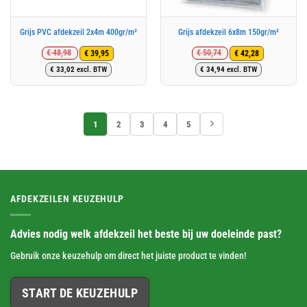
Grijs PVC afdekzeil 2x4m 400gr/m²
Grijs afdekzeil 6x8m 150gr/m²
€
48,98
€
50,74
€
39,95
€
42,28
Oorspronkelijke
Huidige
Oorspronkelijke
Huidige
€
33,02
excl. BTW
€
34,94
excl. BTW
prijs
prijs
prijs
prijs
was:
is:
was:
is:
€ 48,98.
€ 39,95.
€ 50,74.
€ 42,28.
1
2
3
4
5
AFDEKZEILEN KEUZEHULP
Advies nodig welk afdekzeil het beste bij uw doeleinde past?
Gebruik onze keuzehulp om direct het juiste product te vinden!
START DE KEUZEHULP