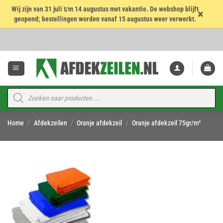
Wij zijn van 31 juli t/m 14 augustus met vakantie. De webshop blijft
×
geopend; bestellingen worden vanaf 15 augustus weer verwerkt.
Ga
naar
inhoud
Producten
zoeken
Home
/
Afdekzeilen
/
Oranje afdekzeil
/
Oranje afdekzeil 75gr/m²