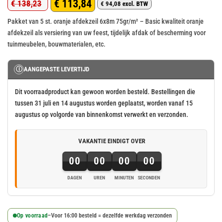
€
113,84
€
138,23
€
94,08
excl. BTW
Oorspronkelijke
Huidige
Pakket van 5 st. oranje afdekzeil 6x8m 75gr/m² – Basic kwaliteit oranje
prijs
prijs
afdekzeil als versiering van uw feest, tijdelijk afdak of bescherming voor
was:
is:
tuinmeubelen, bouwmaterialen, etc.
€ 138,23.
€ 113,84.
Ⓘ
AANGEPASTE LEVERTIJD
Dit voorraadproduct kan gewoon worden besteld. Bestellingen die
tussen 31 juli en 14 augustus worden geplaatst, worden vanaf 15
augustus op volgorde van binnenkomst verwerkt en verzonden.
VAKANTIE EINDIGT OVER
00
00
00
00
DAGEN
UREN
MINUTEN
SECONDEN
Op voorraad
–
Voor 16:00 besteld = dezelfde werkdag verzonden