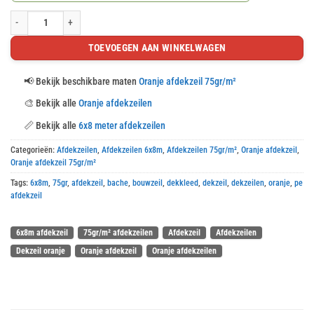
Oranje afdekzeil 6x8m 75gr/m² (verp. 5st.) aantal
TOEVOEGEN AAN WINKELWAGEN
📢
Bekijk beschikbare maten
Oranje afdekzeil 75gr/m²
🎨
Bekijk alle
Oranje afdekzeilen
📏
Bekijk alle
6x8 meter afdekzeilen
Categorieën:
Afdekzeilen
,
Afdekzeilen 6x8m
,
Afdekzeilen 75gr/m²
,
Oranje afdekzeil
,
Oranje afdekzeil 75gr/m²
Tags:
6x8m
,
75gr
,
afdekzeil
,
bache
,
bouwzeil
,
dekkleed
,
dekzeil
,
dekzeilen
,
oranje
,
pe
afdekzeil
6x8m afdekzeil
75gr/m² afdekzeilen
Afdekzeil
Afdekzeilen
Dekzeil oranje
Oranje afdekzeil
Oranje afdekzeilen