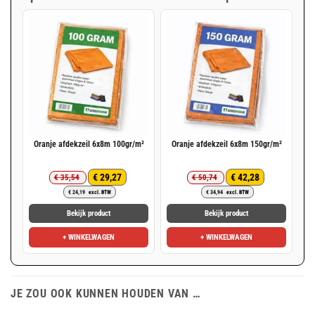
Oranje afdekzeil 6x8m 100gr/m²
Oranje afdekzeil 6x8m 150gr/m²
€
29,27
€
42,28
€
35,54
€
50,74
Oorspronkelijke
Huidige
Oorspronkelijke
Huidige
€
24,19
excl. BTW
€
34,94
excl. BTW
prijs
prijs
prijs
prijs
was:
is:
was:
is:
Bekijk product
Bekijk product
€ 35,54.
€ 29,27.
€ 50,74.
€ 42,28.
+ WINKELWAGEN
+ WINKELWAGEN
JE ZOU OOK KUNNEN HOUDEN VAN …