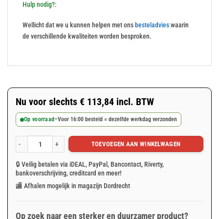
Hulp nodig?:
Wellicht dat we u kunnen helpen met ons
besteladvies
waarin
de verschillende kwaliteiten worden besproken.
Nu voor slechts
€
113,84
incl. BTW
Op voorraad
–
Voor 16:00 besteld = dezelfde werkdag verzonden
TOEVOEGEN AAN WINKELWAGEN
Oranje afdekzeil 6x8m 75gr/m² (verp. 5st.) aantal
🔒 Veilig betalen via iDEAL, PayPal, Bancontact, Riverty,
bankoverschrijving, creditcard en meer!
🏬 Afhalen mogelijk in magazijn Dordrecht
Op zoek naar een sterker en duurzamer product?