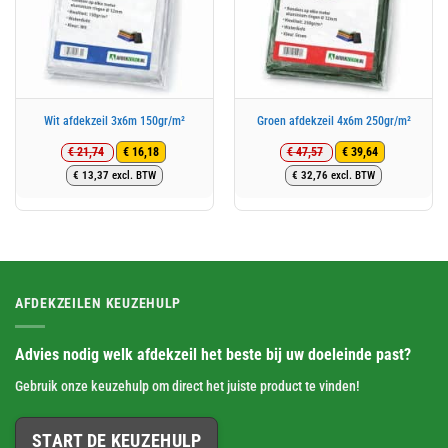
Wit afdekzeil 3x6m 150gr/m²
Groen afdekzeil 4x6m 250gr/m²
€
21,74
€
47,57
€
16,18
€
39,64
Oorspronkelijke
Huidige
Oorspronkelijke
Huidige
€
13,37
excl. BTW
€
32,76
excl. BTW
prijs
prijs
prijs
prijs
was:
is:
was:
is:
€ 21,74.
€ 16,18.
€ 47,57.
€ 39,64.
AFDEKZEILEN KEUZEHULP
Advies nodig welk afdekzeil het beste bij uw doeleinde past?
Gebruik onze keuzehulp om direct het juiste product te vinden!
START DE KEUZEHULP