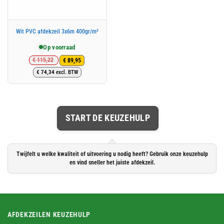
Wit PVC afdekzeil 3x6m 400gr/m²
Op voorraad
€
115,22
€
89,95
Oorspronkelijke
Huidige
€
74,34
excl. BTW
prijs
prijs
was:
is:
€ 115,22.
€ 89,95.
START DE KEUZEHULP
Twijfelt u welke kwaliteit of uitvoering u nodig heeft? Gebruik onze keuzehulp
en vind sneller het juiste afdekzeil.
AFDEKZEILEN KEUZEHULP