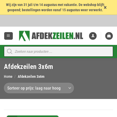
Wij zijn van 31 juli t/m 14 augustus met vakantie. De webshop blijft
×
geopend; bestellingen worden vanaf 15 augustus weer verwerkt.
Ga
naar
inhoud
Producten
zoeken
Afdekzeilen 3x6m
Home
/
Afdekzeilen 3x6m