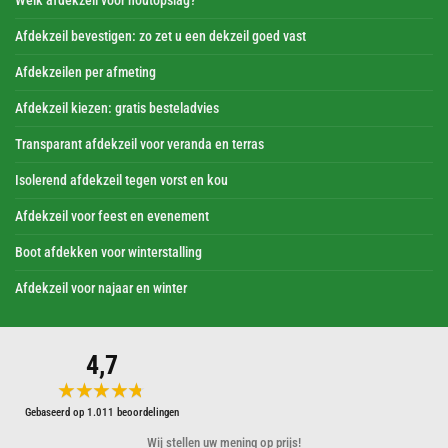
Welk afdekzeil voor houtopslag?
Afdekzeil bevestigen: zo zet u een dekzeil goed vast
Afdekzeilen per afmeting
Afdekzeil kiezen: gratis besteladvies
Transparant afdekzeil voor veranda en terras
Isolerend afdekzeil tegen vorst en kou
Afdekzeil voor feest en evenement
Boot afdekken voor winterstalling
Afdekzeil voor najaar en winter
4,7
★★★★★
★★★★★
Gebaseerd op 1.011 beoordelingen
Wij stellen uw mening op prijs!