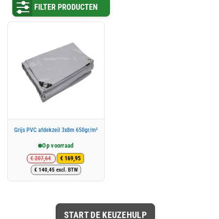
FILTER PRODUCTEN
Grijs PVC afdekzeil 3x8m 650gr/m²
Op voorraad
€
207,64
€
169,95
Oorspronkelijke
Huidige
€
140,45
excl. BTW
prijs
prijs
was:
is:
€ 207,64.
€ 169,95.
START DE KEUZEHULP