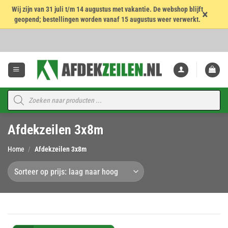
Wij zijn van 31 juli t/m 14 augustus met vakantie. De webshop blijft
×
geopend; bestellingen worden vanaf 15 augustus weer verwerkt.
Ga
naar
inhoud
Producten
zoeken
Afdekzeilen 3x8m
Home
/
Afdekzeilen 3x8m