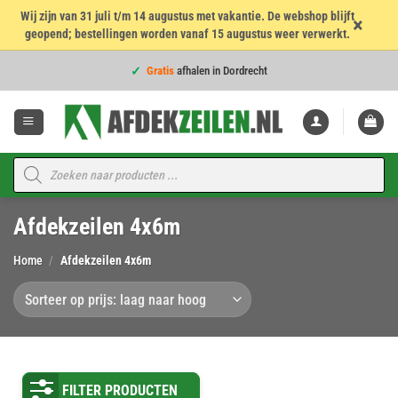
Wij zijn van 31 juli t/m 14 augustus met vakantie. De webshop blijft
×
geopend; bestellingen worden vanaf 15 augustus weer verwerkt.
Voor
16:00
besteld = dezelfde werkdag verzonden!
Ga
Gratis
afhalen in Dordrecht
naar
inhoud
Voor
16:00
besteld = dezelfde werkdag verzonden!
4,7
★★★★★
op 960 beoordelingen
Voor
16:00
besteld = dezelfde werkdag verzonden!
Producten
zoeken
Topkwaliteit voor de
beste prijs
Afdekzeilen 4x6m
Voor
16:00
besteld = dezelfde werkdag verzonden!
Home
/
Afdekzeilen 4x6m
FILTER PRODUCTEN