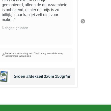
gemonteerd, alleen de duurzaamheid
2 weken ge
is onbekend, echter de prijs is zo
billijk, "daar kan jet zelf niet voor
maken"
6 dagen geleden
Beoordelaar ontving een 5% korting waardebon op
Beoordelaar 
toekomstige aankopen
toekomstige 
Groen afdekzeil 3x6m 150gr/m²
Wit