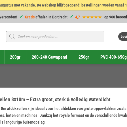
14 augustus met vakantie. De webshop blijft geopend; bestellingen worden vanaf 
 verzonden!
Gratis
afhalen in Dordrecht
4,7
★★★★★
op 960 beoord
Producten
zoeken
Logi
200gr
200-240 Gewapend
250gr
PVC 400-650g
ilen 8x10m – Extra groot, sterk & volledig waterdicht
0m afdekzeilen
zijn ideaal voor het afdekken van grote oppervlakken zoals
s, boten en machines. Dankzij het royale formaat en de verschillende kwalit
ls langdurige buitenopslag.