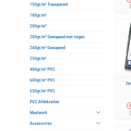
150gr/m² Transparant
180gr/m²
200gr/m²
200gr/m² Gewapend met ringen
240gr/m² Gewapend
250gr/m²
400gr/m² PVC
600gr/m² PVC
Zwa
650gr/m² PVC
PVC Afdekzeilen
€
Maatwerk
Accessoires