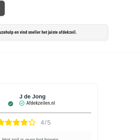
uzehulp en vind sneller het juiste afdekzeil.
J de Jong
An
Afdekzeilen.nl
4/5
Het zeil is over het boorje
Prima