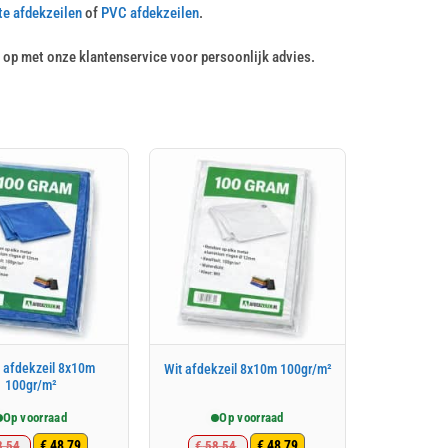
e afdekzeilen
of
PVC afdekzeilen
.
op met onze klantenservice voor persoonlijk advies.
 afdekzeil 8x10m
Wit afdekzeil 8x10m 100gr/m²
100gr/m²
Op voorraad
Op voorraad
€
48,79
€
48,79
,54
€
58,54