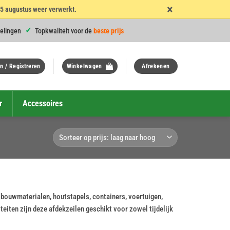
×
15 augustus weer verwerkt.
elingen
Topkwaliteit voor de
beste prijs
n / Registreren
Winkelwagen
Afrekenen
r
Accessoires
 bouwmaterialen, houtstapels, containers, voertuigen,
eiten zijn deze afdekzeilen geschikt voor zowel tijdelijk