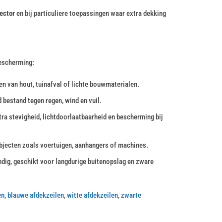
ector
en bij particuliere toepassingen waar extra dekking
bescherming:
en van hout, tuinafval of lichte bouwmaterialen.
 bestand tegen regen, wind en vuil.
a stevigheid, lichtdoorlaatbaarheid en bescherming bij
bjecten zoals voertuigen, aanhangers of machines.
ndig, geschikt voor langdurige buitenopslag en zware
en
,
blauwe afdekzeilen
,
witte afdekzeilen
,
zwarte