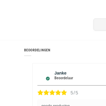
BEOORDELINGEN
Janke
Beoordelaar
5/5
ezen
goede producten