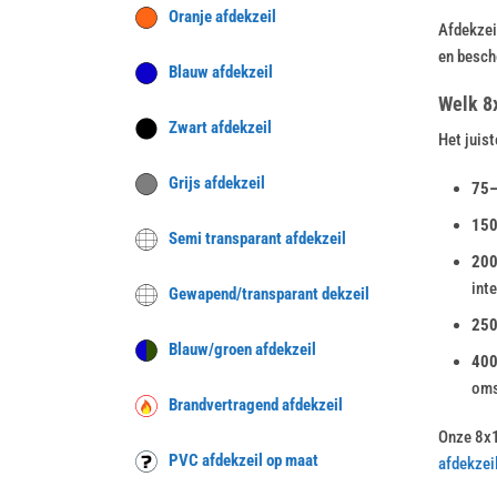
Oranje afdekzeil
Afdekzei
en besch
Blauw afdekzeil
Welk 8
Zwart afdekzeil
Het juis
Grijs afdekzeil
75–
150
Semi transparant afdekzeil
200
int
Gewapend/transparant dekzeil
250
Blauw/groen afdekzeil
400
oms
Brandvertragend afdekzeil
Onze 8x1
PVC afdekzeil op maat
afdekzei