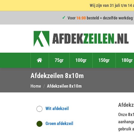
Wij zijn van 31 juli t/m 
Ga
Voor
16:00
besteld = dezelfde werkdag
naar
inhoud
75gr
100gr
150gr
180gr
Afdekzeilen 8x10m
Home
/
Afdekzeilen 8x10m
Afdekze
Wit afdekzeil
Onze
8x1
aanhanger
Groen afdekzeil
gebruik a