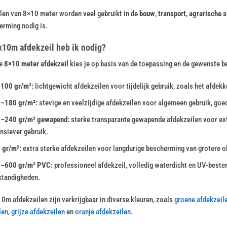
len van 8×10 meter worden veel gebruikt in de
bouw
,
transport
,
agrarische s
erming nodig is.
x10m afdekzeil heb ik nodig?
te
8×10 meter afdekzeil
kies je op basis van de toepassing en de gewenste 
100 gr/m²:
lichtgewicht afdekzeilen voor tijdelijk gebruik, zoals het afdekk
–180 gr/m²:
stevige en veelzijdige afdekzeilen voor algemeen gebruik, goed
–240 gr/m² gewapend:
sterke transparante gewapende afdekzeilen voor extr
ensiever gebruik.
 gr/m²:
extra sterke afdekzeilen voor langdurige bescherming van grotere o
–600 gr/m² PVC:
professioneel afdekzeil, volledig waterdicht en UV-beste
tandigheden.
0m afdekzeilen zijn verkrijgbaar in diverse kleuren, zoals
groene afdekzeil
len
,
grijze afdekzeilen
en
oranje afdekzeilen
.