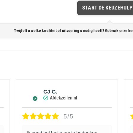
START DE KEUZEHULP
Twijfelt u welke kwaliteit of uitvoering u nodig heeft? Gebruik onze ke
CJ G.
Afdekzeilen.nl
5/5
Ik vond het lastig om te bedenken