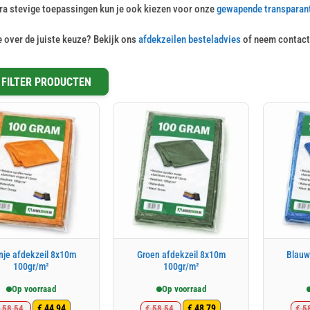
ra stevige toepassingen kun je ook kiezen voor onze
gewapende transparant
e over de juiste keuze? Bekijk ons
afdekzeilen besteladvies
of neem contact 
FILTER PRODUCTEN
nje afdekzeil 8x10m
Groen afdekzeil 8x10m
Blauw
100gr/m²
100gr/m²
Op voorraad
Op voorraad
€
44,94
€
48,79
58,54
€
58,54
€
58