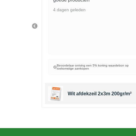
4 dagen geleden
waardebon op
Beoordelaar ontving een 5% korting waardebon op
toekomstige aankopen
er afdekzeil
Wit afdekzeil 2x3m 200gr/m²
m²