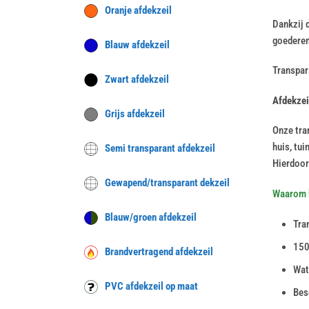
Oranje afdekzeil
Dankzij d
goederen
Blauw afdekzeil
Transpara
Zwart afdekzeil
Afdekzei
Grijs afdekzeil
Onze tra
huis, tu
Semi transparant afdekzeil
Hierdoor
Gewapend/transparant dekzeil
Waarom k
Blauw/groen afdekzeil
Tra
150
Brandvertragend afdekzeil
Wat
PVC afdekzeil op maat
Bes