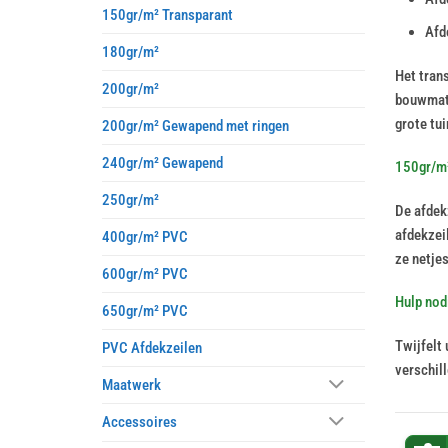
150gr/m² Transparant
Afd
180gr/m²
Het tran
200gr/m²
bouwmate
grote tu
200gr/m² Gewapend met ringen
240gr/m² Gewapend
150gr/m²
250gr/m²
De afdek
afdekzei
400gr/m² PVC
ze netjes
600gr/m² PVC
Hulp nodi
650gr/m² PVC
Twijfelt 
PVC Afdekzeilen
verschill
Maatwerk
Accessoires