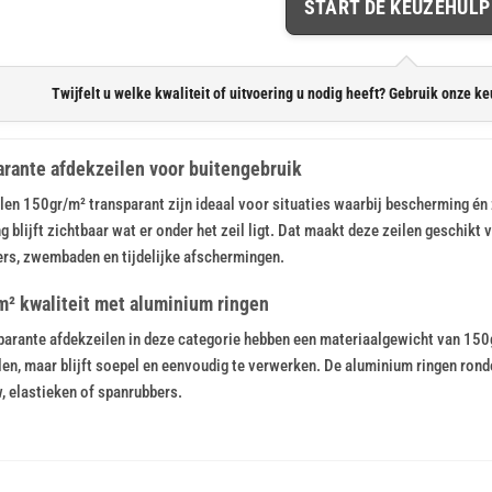
START DE KEUZEHULP
Twijfelt u welke kwaliteit of uitvoering u nodig heeft? Gebruik onze ke
rante afdekzeilen voor buitengebruik
len 150gr/m² transparant zijn ideaal voor situaties waarbij bescherming én 
g blijft zichtbaar wat er onder het zeil ligt. Dat maakt deze zeilen geschik
rs, zwembaden en tijdelijke afschermingen.
² kwaliteit met aluminium ringen
parante afdekzeilen in deze categorie hebben een materiaalgewicht van 150gr
len, maar blijft soepel en eenvoudig te verwerken. De aluminium ringen rond
, elastieken of spanrubbers.