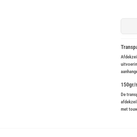
Transpa
Afdekzei
uitvoerin
aanhange
150gr/m
De trans
afdekzei
met touw