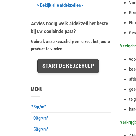
Voo
> Bekijk alle afdekzeilen <
Rin
Flex
Advies nodig welk afdekzeil het beste
bij uw doeleinde past?
Gesc
Gebruik onze keuzehulp om direct het juiste
Veelgebr
product te vinden!
voo
START DE KEUZEHULP
bes
afd
MENU
ges
te g
75gr/m²
hand
100gr/m²
Verkrijg
150gr/m²
Afd