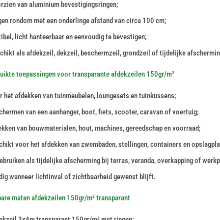
rzien van aluminium bevestigingsringen;
gen rondom met een onderlinge afstand van circa 100 cm;
ibel, licht hanteerbaar en eenvoudig te bevestigen;
hikt als afdekzeil, dekzeil, beschermzeil, grondzeil of tijdelijke afschermin
uikte toepassingen voor transparante afdekzeilen 150gr/m²
r het afdekken van tuinmeubelen, loungesets en tuinkussens;
chermen van een aanhanger, boot, fiets, scooter, caravan of voertuig;
ekken van bouwmaterialen, hout, machines, gereedschap en voorraad;
chikt voor het afdekken van zwembaden, stellingen, containers en opslagpla
ebruiken als tijdelijke afscherming bij terras, veranda, overkapping of werkp
ig wanneer lichtinval of zichtbaarheid gewenst blijft.
bare maten afdekzeilen 150gr/m² transparant
ekzeil 3x4m transparant 150gr/m² met ringen;