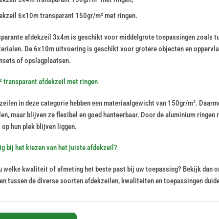
ekzeil 6x10m transparant 150gr/m² met ringen.
sparante afdekzeil 3x4m is geschikt voor middelgrote toepassingen zoals tu
rialen. De 6x10m uitvoering is geschikt voor grotere objecten en oppervlak
insets of opslagplaatsen.
 transparant afdekzeil met ringen
zeilen in deze categorie hebben een materiaalgewicht van 150gr/m². Daarme
len, maar blijven ze flexibel en goed hanteerbaar. Door de aluminium ringen
 op hun plek blijven liggen.
g bij het kiezen van het juiste afdekzeil?
u welke kwaliteit of afmeting het beste past bij uw toepassing? Bekijk dan 
en tussen de diverse soorten afdekzeilen, kwaliteiten en toepassingen duidel