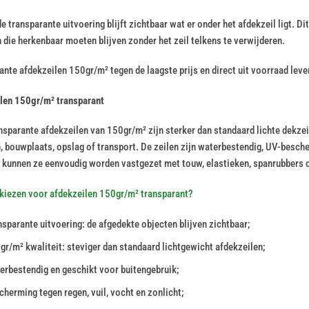
e transparante uitvoering blijft zichtbaar wat er onder het afdekzeil ligt. D
 die herkenbaar moeten blijven zonder het zeil telkens te verwijderen.
nte afdekzeilen 150gr/m² tegen de laagste prijs en direct uit voorraad leve
len 150gr/m² transparant
nsparante afdekzeilen van 150gr/m² zijn sterker dan standaard lichte dekze
in, bouwplaats, opslag of transport. De zeilen zijn waterbestendig, UV-besc
 kunnen ze eenvoudig worden vastgezet met touw, elastieken, spanrubbers o
iezen voor afdekzeilen 150gr/m² transparant?
nsparante uitvoering: de afgedekte objecten blijven zichtbaar;
gr/m² kwaliteit: steviger dan standaard lichtgewicht afdekzeilen;
erbestendig en geschikt voor buitengebruik;
cherming tegen regen, vuil, vocht en zonlicht;