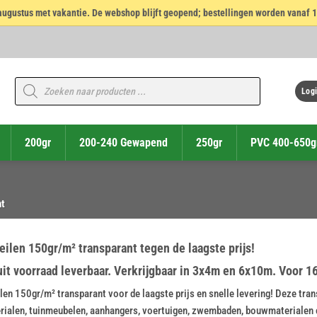
14 augustus met vakantie. De webshop blijft geopend; bestellingen worden vanaf 
Producten
zoeken
Logi
200gr
200-240 Gewapend
250gr
PVC 400-650g
nt
ilen 150gr/m² transparant tegen de laagste prijs!
uit voorraad leverbaar. Verkrijgbaar in 3x4m en 6x10m. Voor 
len 150gr/m² transparant voor de laagste prijs en snelle levering! Deze tra
rialen, tuinmeubelen, aanhangers, voertuigen, zwembaden, bouwmaterialen en