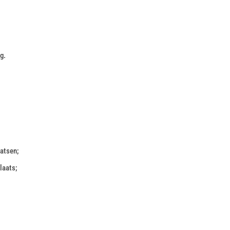
g.
atsen;
laats;