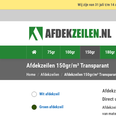
Wij zijn van 31 juli t/m 
Ga
naar
inhoud
75gr
100gr
150gr
180gr
Afdekzeilen 150gr/m² Transparant
Home
/
Afdekzeilen
/
Afdekzeilen 150gr/m² Transpara
Afdekze
Wit afdekzeil
Direct 
Groen afdekzeil
Afdekzei
van mate