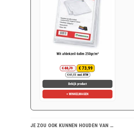
Wit afdekzeil 6x8m 250gr/m²
€
73,99
€
88,79
Oorspronkelijke
Huidige
€
61,15
excl. BTW
prijs
prijs
was:
is:
Bekijk product
€ 88,79.
€ 73,99.
+ WINKELWAGEN
JE ZOU OOK KUNNEN HOUDEN VAN …