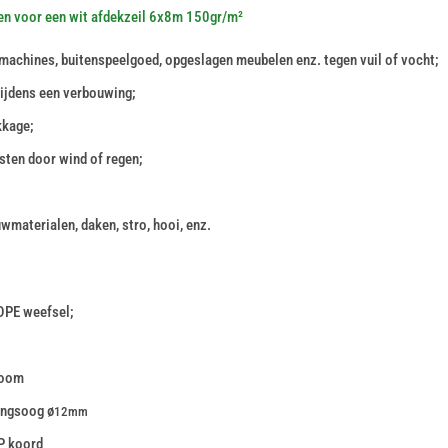
en voor een wit afdekzeil 6x8m 150gr/m²
machines, buitenspeelgoed, opgeslagen meubelen enz. tegen vuil of vocht;
tijdens een verbouwing;
kkage;
sten door wind of regen;
wmaterialen, daken, stro, hooi, enz.
DPE weefsel;
zoom
ingsoog ø
12mm
P koord