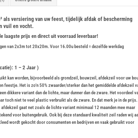
 als versiering van uw feest, tijdelijk afdak of bescherming
 vuil en vocht.
laagste prijs en direct uit voorraad leverbaar!
tingen van 2x3m tot 20x20m. Voor 16.00u besteld = dezelfde werkdag
atie): 1 – 2 Jaar )
kt kan worden, bijvoorbeeld als grondzeil, bouwzeil, afdekzeil voor uw bou
een feestje. Het is zo’n 50% zwaarder/sterker dan het gemiddelde afdekzeil v
een dikkere variant dan de lichte, maar dunner dan de zware. Het voordeel v
r toch niet te veel plastic verbruikt als de zware. En dat merk je in de prijs.
Dit afdekzeil gaat net zoals de lichte variant minimaal 12 maanden mee maar
kend voor buitengebruik. Ook bij deze standaard kwaliteit zeil raden wij a
leed wordt gekocht door consumenten en bedrijven en vaak gebruikt voor