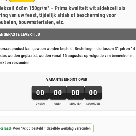
ronkelijke
ige
erd
nt
dekzeil 6x8m 150gr/m² – Prima kwaliteit wit afdekzeil als
ring
ring van uw feest, tijdelijk afdak of bescherming voor
ubelen, bouwmaterialen, etc.
74.
28.
ANGEPASTE LEVERTIJD
oorraadproduct kan gewoon worden besteld. Bestellingen die tussen 31 juli en 14
stus worden geplaatst, worden vanaf 15 augustus op volgorde van binnenkomst
erkt en verzonden.
VAKANTIE EINDIGT OVER
00
00
00
00
DAGEN
UREN
MINUTEN
SECONDEN
orraad
–
Voor 16:00 besteld = dezelfde werkdag verzonden