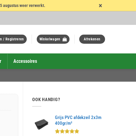
×
15 augustus weer verwerkt.
n / Registreren
Winkelwagen
Afrekenen
r
Accessoires
OOK HANDIG?
Grijs PVC afdekzeil 2x3m
400gr/m²