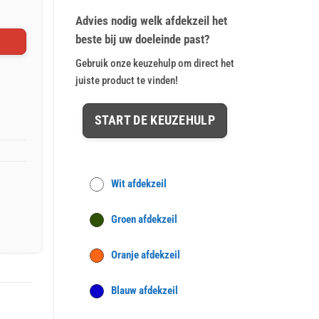
op
klant
€ 47,57.
€ 39,64.
waarderingen
Advies nodig welk afdekzeil het
beste bij uw doeleinde past?
Gebruik onze keuzehulp om direct het
juiste product te vinden!
START DE KEUZEHULP
Wit afdekzeil
Groen afdekzeil
Oranje afdekzeil
Blauw afdekzeil