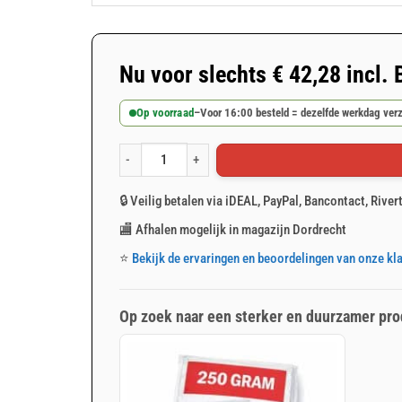
Nu voor slechts
€
42,28
incl.
Op voorraad
–
Voor 16:00 besteld = dezelfde werkdag ver
Wit afdekzeil 6x8m 150gr/m² aantal
🔒 Veilig betalen via iDEAL, PayPal, Bancontact, River
🏬 Afhalen mogelijk in magazijn Dordrecht
⭐
Bekijk de ervaringen en beoordelingen van onze kl
Op zoek naar een sterker en duurzamer pro