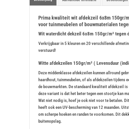
Prima kwaliteit wit afdekzeil 6x8m 150gr/m²
voor tuinmeubelen of bouwmaterialen tegen
Wit waterdicht dekzeil 6x8m 150gr/m² tegen de 
Verkrijgbaar in 5 kleuren en 20 verschillende afme
verstuurd!
Witte afdekzeilen 150gr/m² ( Levensduur (indic
Deze middenklasse afdekzeilen kunnen allround gebrui
haardhout, tuinmeubelen, of als afdekzeilen tijdens 
de bouwmarkten. De standaard kwaliteit afdekzeil is 
deze variant is dat het beter tegen een stootje kan maa
Wat niet nodig is, hoef je ook niet voor te betalen. 
heeft ook een UV-bescherming van 12 maanden. Uitste
om scherpe hoeken en randen te voorkomen. Dit dekk
buitenopslag.