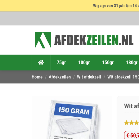
Wij zijn van 31 juli t/m 
Ga
naar
inhoud
75gr
100gr
150gr
180gr
Home
/
Afdekzeilen
/
Wit afdekzeil
/
Wit afdekzeil 15
Wit a
Gewaar
1
€
50,
5
op 5