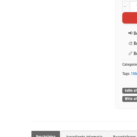
Wit afde
📢
B
🎨
B
📏
B
Categori
Tags:
150
6x8m af
Witte a
Beschrijving
Aanvullende informatie
Beoordelingen 