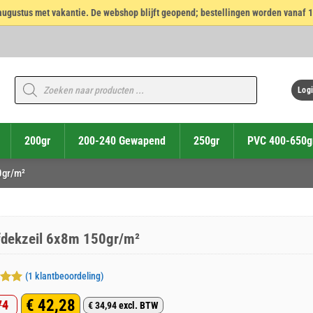
14 augustus met vakantie. De webshop blijft geopend; bestellingen worden vanaf 
Producten
zoeken
Logi
200gr
200-240 Gewapend
250gr
PVC 400-650g
0gr/m²
fdekzeil 6x8m 150gr/m²
(
1
klantbeoordeling)
deerd
€
42,28
74
€
34,94
excl. BTW