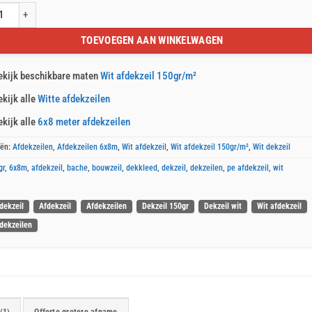
kzeil 6x8m 150gr/m² aantal
TOEVOEGEN AAN WINKELWAGEN
ekijk beschikbare maten
Wit afdekzeil 150gr/m²
ekijk alle
Witte afdekzeilen
ekijk alle
6x8 meter afdekzeilen
eën:
Afdekzeilen
,
Afdekzeilen 6x8m
,
Wit afdekzeil
,
Wit afdekzeil 150gr/m²
,
Wit dekzeil
gr
,
6x8m
,
afdekzeil
,
bache
,
bouwzeil
,
dekkleed
,
dekzeil
,
dekzeilen
,
pe afdekzeil
,
wit
dekzeil
Afdekzeil
Afdekzeilen
Dekzeil 150gr
Dekzeil wit
Wit afdekzeil
fdekzeilen
(1)
Offerte grotere afname