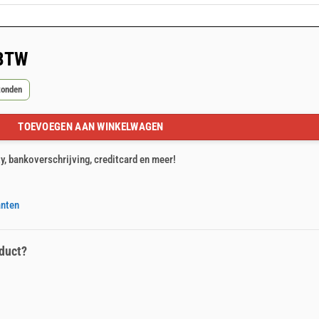
 BTW
zonden
TOEVOEGEN AAN WINKELWAGEN
ty, bankoverschrijving, creditcard en meer!
anten
duct?