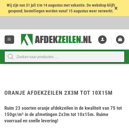
Wij zijn van 31 juli t/m 14 augustus met vakantie. De webshop blijft
×
geopend; bestellingen worden vanaf 15 augustus weer verwerkt.
Ga
naar
inhoud
Producten
zoeken
ORANJE AFDEKZEILEN 2X3M TOT 10X15M
Ruim 23 soorten oranje afdekzeilen in de kwaliteit van 75 tot
150gr/m² in de afmetingen 2x3m tot 10x15m. Ruime
voorraad en snelle levering!