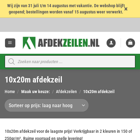
Wij zijn van 31 juli t/m 14 augustus met vakantie. De webshop blijft
×
geopend; bestellingen worden vanaf 15 augustus weer verwerkt.
Ga
naar
inhoud
Producten
zoeken
10x20m afdekzeil
Home
/
Maak uw keuze:
/
Afdekzeilen
/
10x20m afdekzeil
10x20m afdekzeil voor de laagste prijs! Verkrijgbaar in 2 kleuren in 150 of
250gr/m². Ruime voorraad en snelle levering!