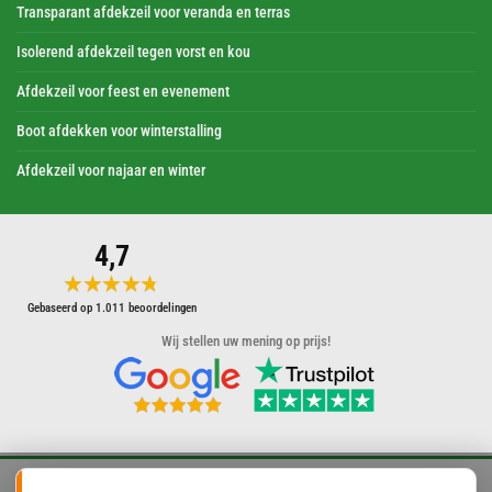
Transparant afdekzeil voor veranda en terras
Isolerend afdekzeil tegen vorst en kou
Afdekzeil voor feest en evenement
Boot afdekken voor winterstalling
Afdekzeil voor najaar en winter
4,7
★★★★★
★★★★★
Gebaseerd op 1.011 beoordelingen
Wij stellen uw mening op prijs!
START DE KEUZEHULP
Hulp nodig bij uw keuze?