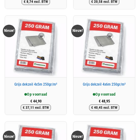
€
8,74
excl. BTW
€
20,58
excl. BTW
prijs
prijs
prijs
prijs
was:
is:
was:
is:
€ 12,68.
€ 10,58.
€ 25,37.
€ 24,90.
Nieuw!
Nieuw!
Grijs dekzeil 4x5m 250gr/m²
Grijs dekzeil 4x6m 250gr/m²
Op voorraad
Op voorraad
€
44,90
€
48,95
€
37,11
excl. BTW
€
40,45
excl. BTW
Nieuw!
Nieuw!