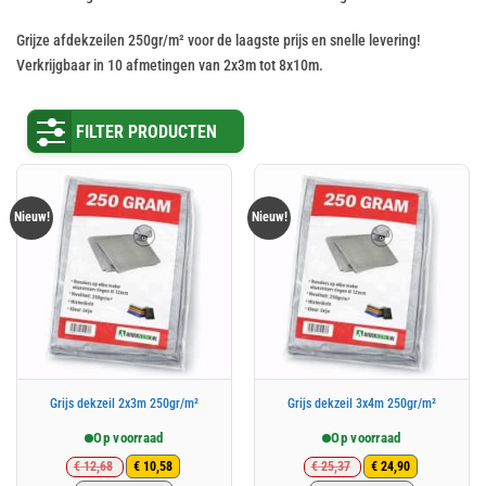
Grijze afdekzeilen 250gr/m² voor de laagste prijs en snelle levering!
Verkrijgbaar in 10 afmetingen van 2x3m tot 8x10m.
FILTER PRODUCTEN
Nieuw!
Nieuw!
Grijs dekzeil 2x3m 250gr/m²
Grijs dekzeil 3x4m 250gr/m²
Op voorraad
Op voorraad
€
12,68
€
25,37
€
10,58
€
24,90
Oorspronkelijke
Huidige
Oorspronkelijke
Huidige