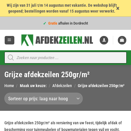
Wij zijn van 31 juli t/m 14 augustus met vakantie. De webshop blijft
×
geopend; bestellingen worden vanaf 15 augustus weer verwerkt.
Voor
16:00
besteld = dezelfde werkdag verzonden!
Ga
Gratis
afhalen in Dordrecht
naar
inhoud
Voor
16:00
besteld = dezelfde werkdag verzonden!
4,7
★★★★★
op 960 beoordelingen
Voor
16:00
besteld = dezelfde werkdag verzonden!
Producten
zoeken
Topkwaliteit voor de
beste prijs
Grijze afdekzeilen 250gr/m²
Voor
16:00
besteld = dezelfde werkdag verzonden!
Home
/
Maak uw keuze:
/
Afdekzeilen
/
Grijze afdekzeilen 250gr/m²
Grijze afdekzeilen 250gr/m² als versiering van uw feest, tijdelijk afdak of
bescherming voor tuinmeubelen of bouwmaterialen tegen vuil en vocht.