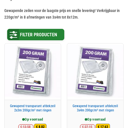
Gewapende zeilen voor de laagste prijs en snelle levering! Verkrijgbaar in
220gr/m² in 8 afmetingen van 3x4m tot 8x12m.
FILTER PRODUCTEN
Gewapend transparant afdekzeil
Gewapend transparant afdekzeil
2x3m 200gr/m² met ringen
3x4m 200gr/m² met ringen
Op voorraad
Op voorraad
€
13,58
€
27,15
€
8,82
€
17,63