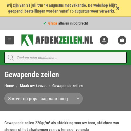
Wij zijn van 31 juli t/m 14 augustus met vakantie. De webshop blijft
×
geopend; bestellingen worden vanaf 15 augustus weer verwerkt.
Voor
16:00
besteld = dezelfde werkdag verzonden!
Ga
Gratis
afhalen in Dordrecht
naar
inhoud
Voor
16:00
besteld = dezelfde werkdag verzonden!
4,7
★★★★★
op 960 beoordelingen
Voor
16:00
besteld = dezelfde werkdag verzonden!
Producten
zoeken
Topkwaliteit voor de
beste prijs
Gewapende zeilen
Voor
16:00
besteld = dezelfde werkdag verzonden!
Home
/
Maak uw keuze:
/
Gewapende zeilen
Gewapende zeilen 220gr/m² als afdekking voor uw boot, afdichten van
steigers of het afschermen van uw terras of veranda