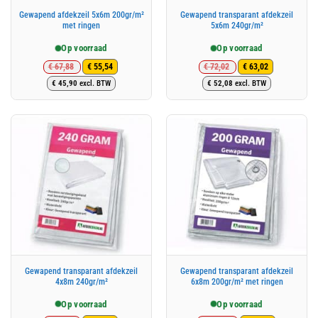
Gewapend afdekzeil 5x6m 200gr/m²
Gewapend transparant afdekzeil
met ringen
5x6m 240gr/m²
Op voorraad
Op voorraad
€
67,88
€
72,02
€
55,54
€
63,02
Oorspronkelijke
Huidige
Oorspronkelijke
Huidige
€
45,90
excl. BTW
€
52,08
excl. BTW
prijs
prijs
prijs
prijs
was:
is:
was:
is:
€ 67,88.
€ 55,54.
€ 72,02.
€ 63,02.
Gewapend transparant afdekzeil
Gewapend transparant afdekzeil
4x8m 240gr/m²
6x8m 200gr/m² met ringen
Op voorraad
Op voorraad