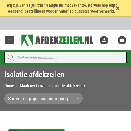
Wij zijn van 31 juli t/m 14 augustus met vakantie. De webshop blijft
×
geopend; bestellingen worden vanaf 15 augustus weer verwerkt.
Ga
naar
inhoud
Producten
zoeken
isolatie afdekzeilen
Home
/
Maak uw keuze:
/
isolatie afdekzeilen