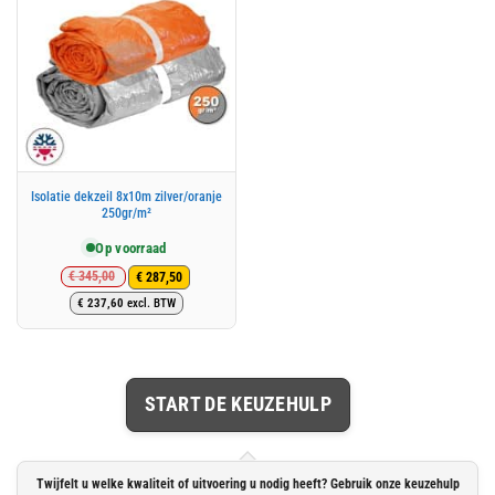
Isolatie dekzeil 8x10m zilver/oranje
250gr/m²
Op voorraad
€
345,00
€
287,50
Oorspronkelijke
Huidige
€
237,60
excl. BTW
prijs
prijs
was:
is:
€ 345,00.
€ 287,50.
START DE KEUZEHULP
Twijfelt u welke kwaliteit of uitvoering u nodig heeft? Gebruik onze keuzehulp