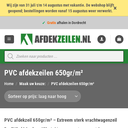
Wij zijn van 31 juli t/m 14 augustus met vakantie. De webshop blijft
×
geopend; bestellingen worden vanaf 15 augustus weer verwerkt.
Voor
16:00
besteld = dezelfde werkdag verzonden!
Ga
Gratis
afhalen in Dordrecht
naar
inhoud
Voor
16:00
besteld = dezelfde werkdag verzonden!
4,7
★★★★★
op 960 beoordelingen
Voor
16:00
besteld = dezelfde werkdag verzonden!
Producten
zoeken
Topkwaliteit voor de
beste prijs
PVC afdekzeilen 650gr/m²
Voor
16:00
besteld = dezelfde werkdag verzonden!
Home
/
Maak uw keuze:
/
PVC afdekzeilen 650gr/m²
PVC afdekzeil 650gr/m² – Extreem sterk vrachtwagenzeil