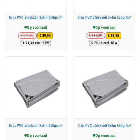
Grijs PVC afdekzeil 2x6m 650gr/m²
Grijs PVC afdekzeil 3x4m 650gr/m²
Op voorraad
Op voorraad
€
111,80
€
111,80
€
89,95
€
89,95
Oorspronkelijke
Huidige
Oorspronkelijke
Huidige
€
74,34
excl. BTW
€
74,34
excl. BTW
prijs
prijs
prijs
prijs
was:
is:
was:
is:
€ 111,80.
€ 89,95.
€ 111,80.
€ 89,95.
Grijs PVC afdekzeil 2x8m 650gr/m²
Grijs PVC afdekzeil 3x8m 650gr/m²
Op voorraad
Op voorraad