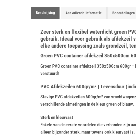
Beschrijving
Aanvullende informatie
Beoordelingen 
Zeer sterk en flexibel waterdicht groen P
gebruik. Ideaal voor gebruik als afdekzeil 
elke andere toepassing zoals grondzeil, ten
Groen PVC container afdekzeil 350x500cm 600gr
Groen PVC container afdekzeil 350x500cm 600gr – Di
verstuurd!
PVC Afdekzeilen 600gr/m² ( Levensduur (indica
Stevige PVC afdekzeilen 600gr/m² van vrachtwagenzeil
verschillende afmetingen in de kleur groen of blauw.
Sterk en kleurvast
Enkele van de eerste voordelen die verbonden zijn aan 
alleen bijzonder sterk, maar tevens ook kleurvast is.