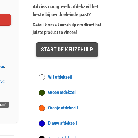
€ 163,35.
€ 136,95.
waardering
Advies nodig welk afdekzeil het
beste bij uw doeleinde past?
Gebruik onze keuzehulp om direct het
juiste product te vinden!
START DE KEUZEHULP
len
,
Wit afdekzeil
PVC
,
Groen afdekzeil
r/m²
Oranje afdekzeil
Blauw afdekzeil