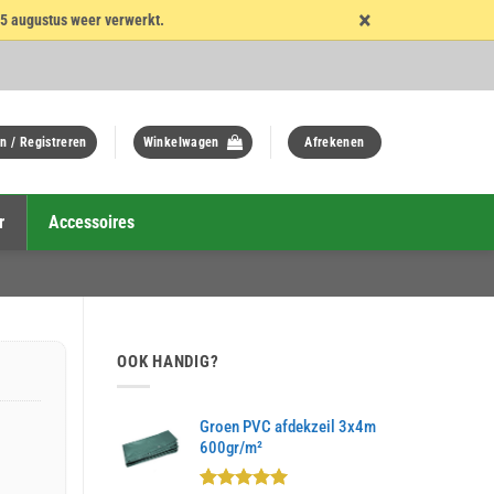
×
15 augustus weer verwerkt.
n / Registreren
Winkelwagen
Afrekenen
r
Accessoires
OOK HANDIG?
Groen PVC afdekzeil 3x4m
600gr/m²