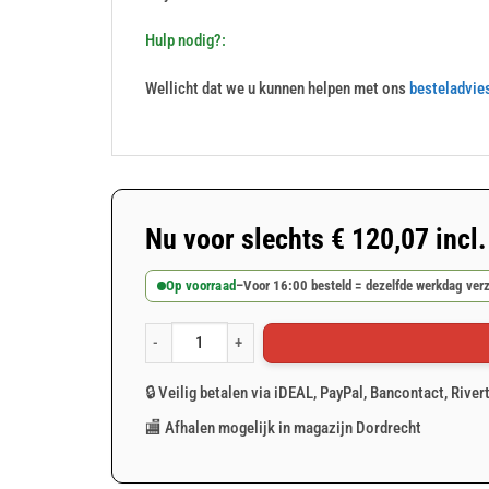
Hulp nodig?:
Wellicht dat we u kunnen helpen met ons
besteladvie
Nu voor slechts
€
120,07
incl
Op voorraad
–
Voor 16:00 besteld = dezelfde werkdag ver
Groen PVC container afdekzeil 350x500cm 600gr/m² aa
🔒 Veilig betalen via iDEAL, PayPal, Bancontact, River
🏬 Afhalen mogelijk in magazijn Dordrecht