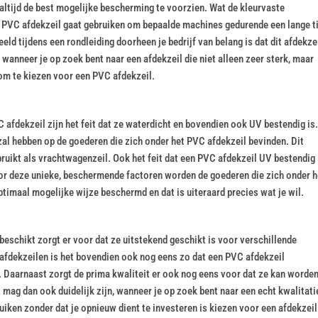
 altijd de best mogelijke bescherming te voorzien. Wat de kleurvaste
 PVC afdekzeil gaat gebruiken om bepaalde machines gedurende een lange ti
ld tijdens een rondleiding doorheen je bedrijf van belang is dat dit afdekze
, wanneer je op zoek bent naar een afdekzeil die niet alleen zeer sterk, maar
n om te kiezen voor een PVC afdekzeil.
fdekzeil zijn het feit dat ze waterdicht en bovendien ook UV bestendig is.
 zal hebben op de goederen die zich onder het PVC afdekzeil bevinden. Dit
ruikt als vrachtwagenzeil. Ook het feit dat een PVC afdekzeil UV bestendig 
 Door deze unieke, beschermende factoren worden de goederen die zich onder h
ptimaal mogelijke wijze beschermd en dat is uiteraard precies wat je wil.
beschikt zorgt er voor dat ze uitstekend geschikt is voor verschillende
e afdekzeilen is het bovendien ook nog eens zo dat een PVC afdekzeil
. Daarnaast zorgt de prima kwaliteit er ook nog eens voor dat ze kan worde
ag dan ook duidelijk zijn, wanneer je op zoek bent naar een echt kwalitati
uiken zonder dat je opnieuw dient te investeren is kiezen voor een afdekzeil