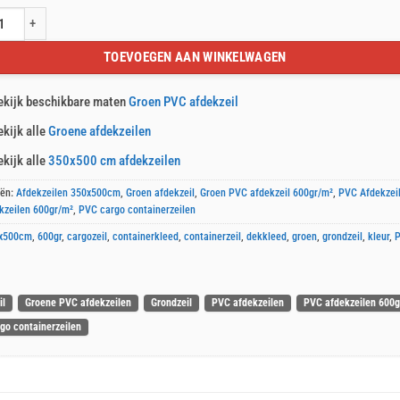
C container afdekzeil 350x500cm 600gr/m² aantal
TOEVOEGEN AAN WINKELWAGEN
ekijk beschikbare maten
Groen PVC afdekzeil
ekijk alle
Groene afdekzeilen
ekijk alle
350x500 cm afdekzeilen
eën:
Afdekzeilen 350x500cm
,
Groen afdekzeil
,
Groen PVC afdekzeil 600gr/m²
,
PVC Afdekzei
kzeilen 600gr/m²
,
PVC cargo containerzeilen
x500cm
,
600gr
,
cargozeil
,
containerkleed
,
containerzeil
,
dekkleed
,
groen
,
grondzeil
,
kleur
,
il
Groene PVC afdekzeilen
Grondzeil
PVC afdekzeilen
PVC afdekzeilen 600g
go containerzeilen