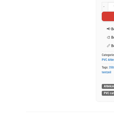
Groen PV
📢
B
🎨
B
📏
B
Categori
PVC Afde
Tags:
350
tentzeil
Afdekze
PVC car