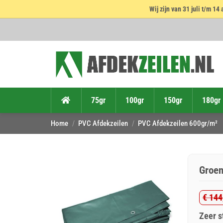
Wij zijn van 31 juli t/m 
Ga
naar
inhoud
75gr
100gr
150gr
180gr
Home
/
PVC Afdekzeilen
/
PVC Afdekzeilen 600gr/m²
Groen
€
144
Oorsp
Huid
Zeer s
prijs
prijs