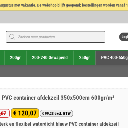
14 augustus met vakantie. De webshop blijft geopend; bestellingen worden vanaf 
Producten
zoeken
Logi
200gr
200-240 Gewapend
250gr
PVC 400-650g
 PVC container afdekzeil 350x500cm 600gr/m²
€
120,07
,07
€
99,23
excl. BTW
ronkelijke
ige
terk en flexibel waterdicht blauw PVC container afdekzeil