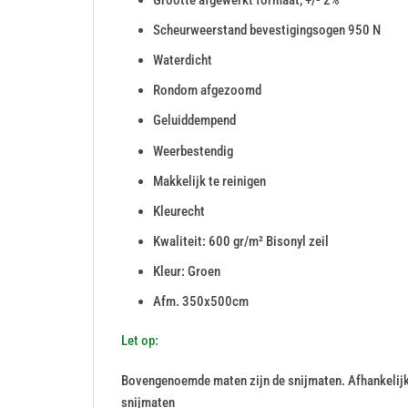
Grootte afgewerkt formaat, +/- 2%
Scheurweerstand bevestigingsogen 950 N
Waterdicht
Rondom afgezoomd
Geluiddempend
Weerbestendig
Makkelijk te reinigen
Kleurecht
Kwaliteit: 600 gr/m² Bisonyl zeil
Kleur: Groen
Afm. 350x500cm
Let op:
Bovengenoemde maten zijn de snijmaten. Afhankelij
snijmaten