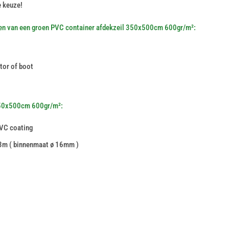
e keuze!
den van een groen PVC container afdekzeil 350x500cm 600gr/m²:
tor of boot
350x500cm 600gr/m²:
PVC coating
m ( binnenmaat ø 16mm )