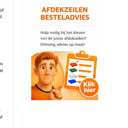
jd
il
is
et
n
ef