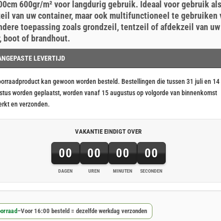
0cm 600gr/m² voor langdurig gebruik. Ideaal voor gebruik al
eil van uw container, maar ook multifunctioneel te gebruiken 
4,07.
0,07.
ndere toepassing zoals grondzeil, tentzeil of afdekzeil van uw
r, boot of brandhout.
ANGEPASTE LEVERTIJD
oorraadproduct kan gewoon worden besteld. Bestellingen die tussen 31 juli en 14
stus worden geplaatst, worden vanaf 15 augustus op volgorde van binnenkomst
erkt en verzonden.
VAKANTIE EINDIGT OVER
00
00
00
00
DAGEN
UREN
MINUTEN
SECONDEN
orraad
–
Voor 16:00 besteld = dezelfde werkdag verzonden