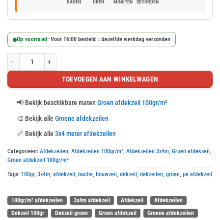
DAGEN
UREN
MINUTEN
SECONDEN
Op voorraad
–
Voor 16:00 besteld = dezelfde werkdag verzonden
Groen afdekzeil 3x4m 100gr/m² aantal
TOEVOEGEN AAN WINKELWAGEN
📢
Bekijk beschikbare maten
Groen afdekzeil 100gr/m²
🎨
Bekijk alle
Groene afdekzeilen
📏
Bekijk alle
3x4 meter afdekzeilen
Categorieën:
Afdekzeilen
,
Afdekzeilen 100gr/m²
,
Afdekzeilen 3x4m
,
Groen afdekzeil
,
Groen afdekzeil 100gr/m²
Tags:
100gr
,
3x4m
,
afdekzeil
,
bache
,
bouwzeil
,
dekzeil
,
dekzeilen
,
groen
,
pe afdekzeil
100gr/m² afdekzeilen
3x4m afdekzeil
Afdekzeil
Afdekzeilen
Dekzeil 100gr
Dekzeil groen
Groen afdekzeil
Groene afdekzeilen