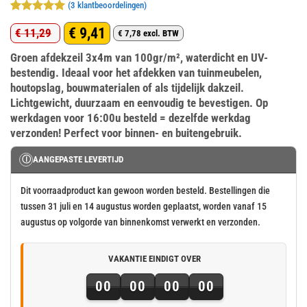
(
3
klantbeoordelingen)
Gewaardeerd
3
€
9,41
€
11,29
5
op 5
€
7,78
excl. BTW
Oorspronkelijke
Huidige
gebaseerd
op
klant
Groen afdekzeil 3x4m van 100gr/m², waterdicht en UV-
prijs
prijs
waarderingen
bestendig. Ideaal voor het afdekken van tuinmeubelen,
was:
is:
houtopslag, bouwmaterialen of als tijdelijk dakzeil.
€ 11,29.
€ 9,41.
Lichtgewicht, duurzaam en eenvoudig te bevestigen. Op
werkdagen voor 16:00u besteld = dezelfde werkdag
verzonden! Perfect voor binnen- en buitengebruik.
Ⓘ
AANGEPASTE LEVERTIJD
Dit voorraadproduct kan gewoon worden besteld. Bestellingen die
tussen 31 juli en 14 augustus worden geplaatst, worden vanaf 15
augustus op volgorde van binnenkomst verwerkt en verzonden.
VAKANTIE EINDIGT OVER
00
00
00
00