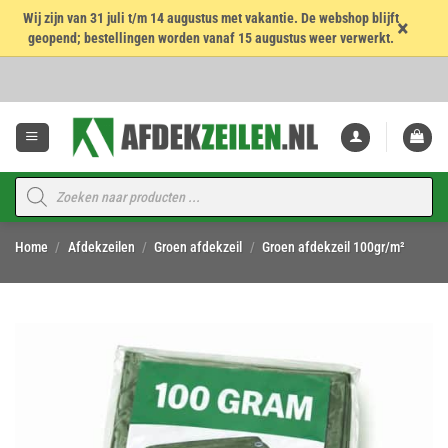
Wij zijn van 31 juli t/m 14 augustus met vakantie. De webshop blijft
×
geopend; bestellingen worden vanaf 15 augustus weer verwerkt.
Ga
naar
inhoud
Producten
zoeken
Home
/
Afdekzeilen
/
Groen afdekzeil
/
Groen afdekzeil 100gr/m²