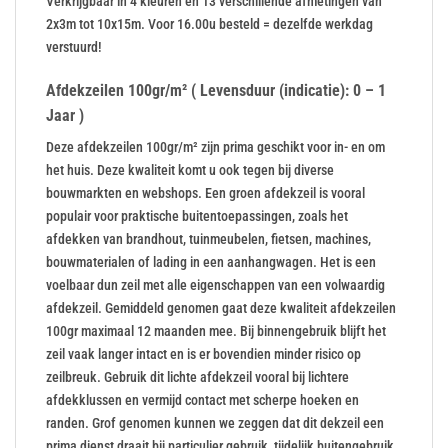
Verkrijgbaar in 4 kleuren en 13 verschillende afmetingen van
2x3m tot 10x15m. Voor 16.00u besteld = dezelfde werkdag
verstuurd!
Afdekzeilen 100gr/m² ( Levensduur (indicatie): 0 – 1
Jaar )
Deze afdekzeilen 100gr/m² zijn prima geschikt voor in- en om
het huis. Deze kwaliteit komt u ook tegen bij diverse
bouwmarkten en webshops. Een groen afdekzeil is vooral
populair voor praktische buitentoepassingen, zoals het
afdekken van brandhout, tuinmeubelen, fietsen, machines,
bouwmaterialen of lading in een aanhangwagen. Het is een
voelbaar dun zeil met alle eigenschappen van een volwaardig
afdekzeil. Gemiddeld genomen gaat deze kwaliteit afdekzeilen
100gr maximaal 12 maanden mee. Bij binnengebruik blijft het
zeil vaak langer intact en is er bovendien minder risico op
zeilbreuk. Gebruik dit lichte afdekzeil vooral bij lichtere
afdekklussen en vermijd contact met scherpe hoeken en
randen. Grof genomen kunnen we zeggen dat dit dekzeil een
prima dienst draait bij particulier gebruik, tijdelijk buitengebruik