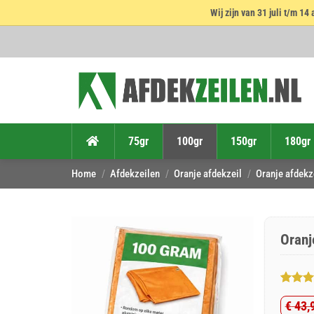
Wij zijn van 31 juli t/m 
Ga
naar
inhoud
75gr
100gr
150gr
180gr
Home
/
Afdekzeilen
/
Oranje afdekzeil
/
Oranje afdekz
Oranj
Gewaar
3
€
43,
4.67
op