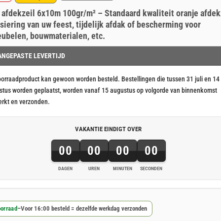
ronkelijke
ige
erd
nt
 afdekzeil 6x10m 100gr/m² – Standaard kwaliteit oranje afdek
ringen
rsiering van uw feest, tijdelijk afdak of bescherming voor
ubelen, bouwmaterialen, etc.
91.
59.
ANGEPASTE LEVERTIJD
oorraadproduct kan gewoon worden besteld. Bestellingen die tussen 31 juli en 14
stus worden geplaatst, worden vanaf 15 augustus op volgorde van binnenkomst
erkt en verzonden.
VAKANTIE EINDIGT OVER
00
00
00
00
DAGEN
UREN
MINUTEN
SECONDEN
orraad
–
Voor 16:00 besteld = dezelfde werkdag verzonden