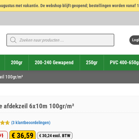
14 augustus met vakantie. De webshop blijft geopend; bestellingen worden vanaf 
Producten
zoeken
Logi
200gr
200-240 Gewapend
250gr
PVC 400-650g
eil 100gr/m²
e afdekzeil 6x10m 100gr/m²
(
3
klantbeoordelingen)
deerd
€
36,59
91
 5
€
30,24
excl. BTW