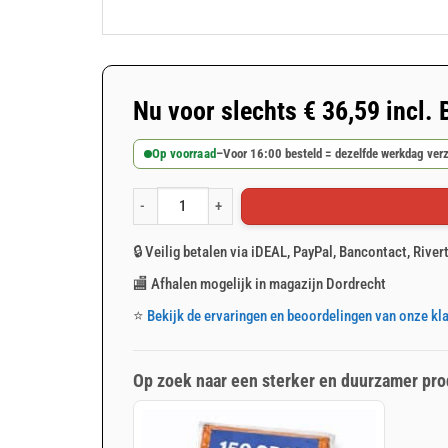
Nu voor slechts
€
36,59
incl.
Op voorraad
–
Voor 16:00 besteld = dezelfde werkdag ver
Oranje afdekzeil 6x10m 100gr/m² aantal
🔒 Veilig betalen via iDEAL, PayPal, Bancontact, River
🏬 Afhalen mogelijk in magazijn Dordrecht
⭐
Bekijk de ervaringen en beoordelingen van onze kl
Op zoek naar een sterker en duurzamer pro