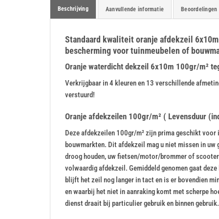
Beschrijving
Aanvullende informatie
Beoordelingen 
Standaard kwaliteit oranje afdekzeil 6x10m 
bescherming voor tuinmeubelen of bouwmate
Oranje waterdicht dekzeil 6x10m 100gr/m² tegen
Verkrijgbaar in 4 kleuren en 13 verschillende afme
verstuurd!
Oranje afdekzeilen 100gr/m² ( Levensduur (indi
Deze afdekzeilen 100gr/m² zijn prima geschikt voor i
bouwmarkten. Dit afdekzeil mag u niet missen in uw 
droog houden, uw fietsen/motor/brommer of scooter s
volwaardig afdekzeil. Gemiddeld genomen gaat deze 
blijft het zeil nog langer in tact en is er bovendien m
en waarbij het niet in aanraking komt met scherpe h
dienst draait bij particulier gebruik en binnen gebruik.