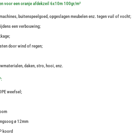
en voor een oranje afdekzeil 6x10m 100gr/m²
machines, buitenspeelgoed, opgeslagen meubelen enz. tegen vuil of vocht;
tijdens een verbouwing;
kkage;
sten door wind of regen;
wmaterialen, daken, stro, hooi, enz.
²:
DPE weefsel;
 zoom
gingsoog ø 12mm
P koord