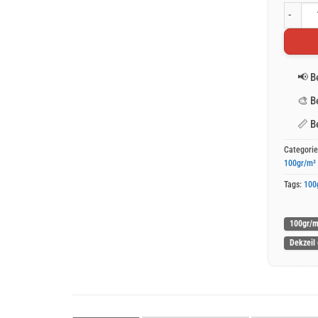
Oranje a
📢
B
🎨
B
📏
B
Categori
100gr/m²
Tags:
100
100gr/m
Dekzeil 