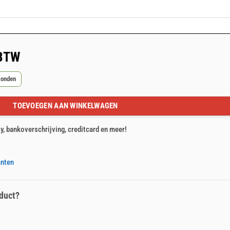
 BTW
zonden
TOEVOEGEN AAN WINKELWAGEN
ty, bankoverschrijving, creditcard en meer!
anten
duct?