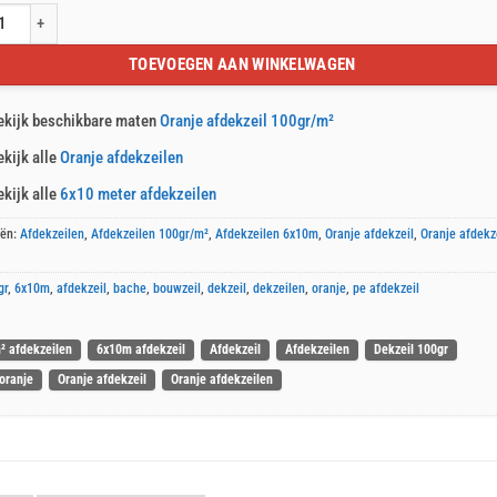
fdekzeil 6x10m 100gr/m² aantal
TOEVOEGEN AAN WINKELWAGEN
ekijk beschikbare maten
Oranje afdekzeil 100gr/m²
ekijk alle
Oranje afdekzeilen
ekijk alle
6x10 meter afdekzeilen
eën:
Afdekzeilen
,
Afdekzeilen 100gr/m²
,
Afdekzeilen 6x10m
,
Oranje afdekzeil
,
Oranje afdekz
gr
,
6x10m
,
afdekzeil
,
bache
,
bouwzeil
,
dekzeil
,
dekzeilen
,
oranje
,
pe afdekzeil
² afdekzeilen
6x10m afdekzeil
Afdekzeil
Afdekzeilen
Dekzeil 100gr
oranje
Oranje afdekzeil
Oranje afdekzeilen