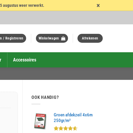
×
15 augustus weer verwerkt.
n / Registreren
Winkelwagen
Afrekenen
r
Accessoires
OOK HANDIG?
Groen afdekzeil 4x6m
250gr/m²