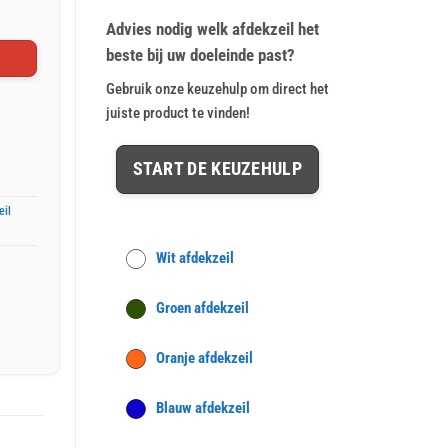
op
klant
€ 36,74.
€ 29,95.
waarderingen
Advies nodig welk afdekzeil het
beste bij uw doeleinde past?
Gebruik onze keuzehulp om direct het
juiste product te vinden!
START DE KEUZEHULP
eil
Wit afdekzeil
Groen afdekzeil
Oranje afdekzeil
Blauw afdekzeil