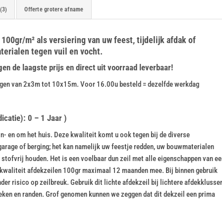
(3)
Offerte grotere afname
100gr/m² als versiering van uw feest, tijdelijk afdak of
rialen tegen vuil en vocht.
 de laagste prijs en direct uit voorraad leverbaar!
tingen van 2x3m tot 10x15m. Voor 16.00u besteld = dezelfde werkdag
catie): 0 – 1 Jaar )
n- en om het huis. Deze kwaliteit komt u ook tegen bij de diverse
garage of berging; het kan namelijk uw feestje redden, uw bouwmaterialen
tofvrij houden. Het is een voelbaar dun zeil met alle eigenschappen van ee
kwaliteit afdekzeilen 100gr maximaal 12 maanden mee. Bij binnen gebruik
inder risico op zeilbreuk. Gebruik dit lichte afdekzeil bij lichtere afdekklusse
oeken en randen. Grof genomen kunnen we zeggen dat dit dekzeil een prima