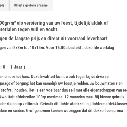
(4)
Offerte grotere afname
0gr/m² als versiering van uw feest, tijdelijk afdak of
rialen tegen vuil en vocht.
n de laagste prijs en direct uit voorraad leverbaar!
tingen van 2x3m tot 10x15m. Voor 16.00u besteld = dezelfde werkdag
 0 – 1 Jaar )
n- en om het huis. Deze kwaliteit komt u ook tegen bij de diverse
garage of berging; het kan namelijk uw feestje redden, uw bouwmaterialen
tofvrij houden. Het is een voelbaar dun zeil met alle eigenschappen van ee
kwaliteit afdekzeilen 100gr maximaal 12 maanden mee. Bij binnen gebruik
inder risico op zeilbreuk. Gebruik dit lichte afdekzeil bij lichtere afdekklusse
oeken en randen. Grof genomen kunnen we zeggen dat dit dekzeil een prima