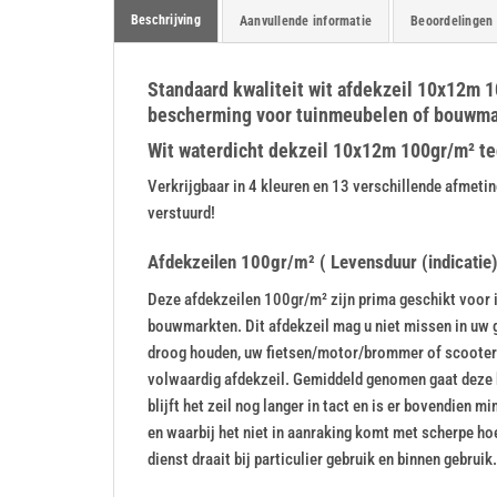
Beschrijving
Aanvullende informatie
Beoordelingen 
Standaard kwaliteit wit afdekzeil 10x12m 10
bescherming voor tuinmeubelen of bouwmate
Wit waterdicht dekzeil 10x12m 100gr/m² tege
Verkrijgbaar in 4 kleuren en 13 verschillende afme
verstuurd!
Afdekzeilen 100gr/m² ( Levensduur (indicatie):
Deze afdekzeilen 100gr/m² zijn prima geschikt voor i
bouwmarkten. Dit afdekzeil mag u niet missen in uw 
droog houden, uw fietsen/motor/brommer of scooter s
volwaardig afdekzeil. Gemiddeld genomen gaat deze 
blijft het zeil nog langer in tact en is er bovendien m
en waarbij het niet in aanraking komt met scherpe h
dienst draait bij particulier gebruik en binnen gebruik.