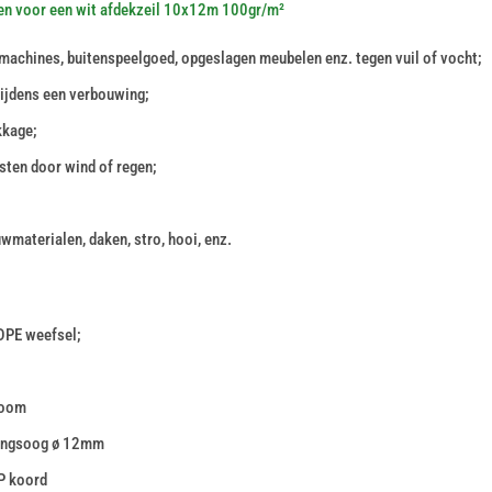
den voor een wit afdekzeil 10x12m 100gr/m²
machines, buitenspeelgoed, opgeslagen meubelen enz. tegen vuil of vocht;
tijdens een verbouwing;
kkage;
sten door wind of regen;
wmaterialen, daken, stro, hooi, enz.
DPE weefsel;
 zoom
gingsoog ø 12mm
P koord