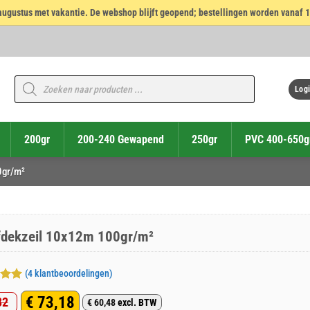
14 augustus met vakantie. De webshop blijft geopend; bestellingen worden vanaf 
Producten
zoeken
Logi
200gr
200-240 Gewapend
250gr
PVC 400-650g
0gr/m²
fdekzeil 10x12m 100gr/m²
(
4
klantbeoordelingen)
deerd
€
73,18
82
€
60,48
excl. BTW