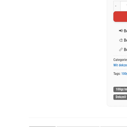
Wit afde
📢
B
🎨
B
📏
B
Categori
Wit dekze
Tags:
100
100gr/m
Dekzeil 