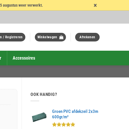
×
15 augustus weer verwerkt.
n / Registreren
Winkelwagen
Afrekenen
r
Accessoires
OOK HANDIG?
Groen PVC afdekzeil 2x3m
600gr/m²