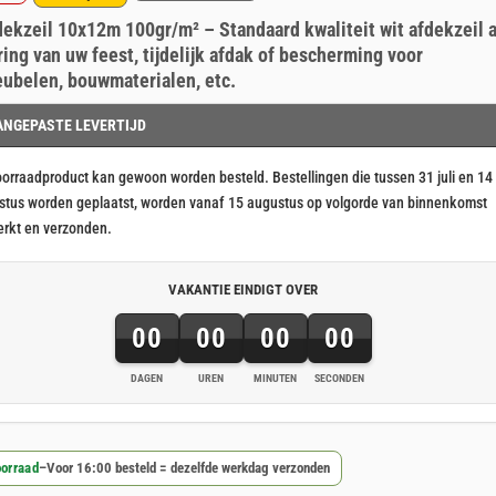
ronkelijke
ige
erd
nt
dekzeil 10x12m 100gr/m² – Standaard kwaliteit wit afdekzeil a
ringen
ring van uw feest, tijdelijk afdak of bescherming voor
ubelen, bouwmaterialen, etc.
82.
18.
ANGEPASTE LEVERTIJD
oorraadproduct kan gewoon worden besteld. Bestellingen die tussen 31 juli en 14
stus worden geplaatst, worden vanaf 15 augustus op volgorde van binnenkomst
erkt en verzonden.
VAKANTIE EINDIGT OVER
00
00
00
00
DAGEN
UREN
MINUTEN
SECONDEN
orraad
–
Voor 16:00 besteld = dezelfde werkdag verzonden