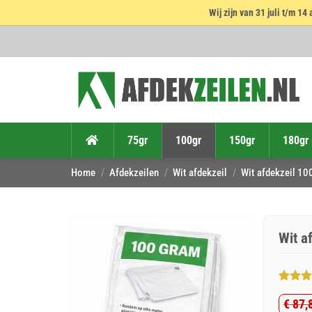
Wij zijn van 31 juli t/m 
Ga
naar
inhoud
75gr
100gr
150gr
180gr
Home
/
Afdekzeilen
/
Wit afdekzeil
/
Wit afdekzeil 10
Wit a
Gewaar
4
€
87,
5
op 5