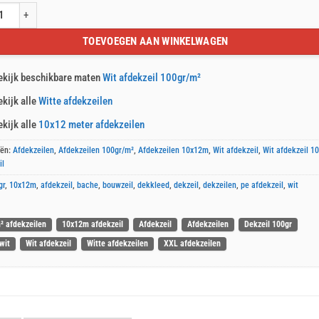
kzeil 10x12m 100gr/m² aantal
TOEVOEGEN AAN WINKELWAGEN
ekijk beschikbare maten
Wit afdekzeil 100gr/m²
ekijk alle
Witte afdekzeilen
ekijk alle
10x12 meter afdekzeilen
eën:
Afdekzeilen
,
Afdekzeilen 100gr/m²
,
Afdekzeilen 10x12m
,
Wit afdekzeil
,
Wit afdekzeil 1
il
gr
,
10x12m
,
afdekzeil
,
bache
,
bouwzeil
,
dekkleed
,
dekzeil
,
dekzeilen
,
pe afdekzeil
,
wit
² afdekzeilen
10x12m afdekzeil
Afdekzeil
Afdekzeilen
Dekzeil 100gr
wit
Wit afdekzeil
Witte afdekzeilen
XXL afdekzeilen