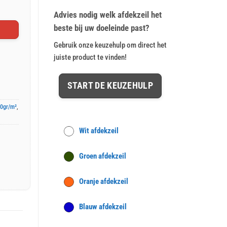
op
klant
€ 36,74.
€ 29,95.
waarderingen
Advies nodig welk afdekzeil het
beste bij uw doeleinde past?
Gebruik onze keuzehulp om direct het
juiste product te vinden!
START DE KEUZEHULP
00gr/m²
,
Wit afdekzeil
Groen afdekzeil
Oranje afdekzeil
Blauw afdekzeil