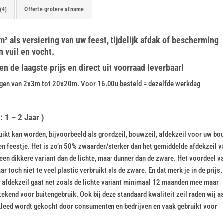
(4)
Offerte grotere afname
² als versiering van uw feest, tijdelijk afdak of bescherming
 vuil en vocht.
 de laagste prijs en direct uit voorraad leverbaar!
tingen van 2x3m tot 20x20m. Voor 16.00u besteld = dezelfde werkdag
 1 – 2 Jaar )
kt kan worden, bijvoorbeeld als grondzeil, bouwzeil, afdekzeil voor uw bou
een feestje. Het is zo’n 50% zwaarder/sterker dan het gemiddelde afdekzeil v
een dikkere variant dan de lichte, maar dunner dan de zware. Het voordeel v
r toch niet te veel plastic verbruikt als de zware. En dat merk je in de prijs.
Dit afdekzeil gaat net zoals de lichte variant minimaal 12 maanden mee maar
kend voor buitengebruik. Ook bij deze standaard kwaliteit zeil raden wij a
leed wordt gekocht door consumenten en bedrijven en vaak gebruikt voor