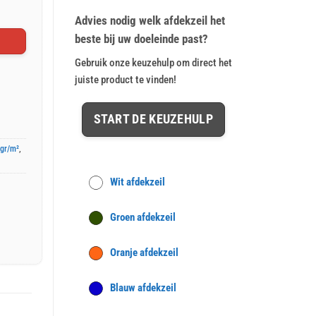
op
klant
€ 47,57.
€ 39,64.
waarderingen
Advies nodig welk afdekzeil het
beste bij uw doeleinde past?
Gebruik onze keuzehulp om direct het
juiste product te vinden!
START DE KEUZEHULP
0gr/m²
,
Wit afdekzeil
Groen afdekzeil
Oranje afdekzeil
Blauw afdekzeil