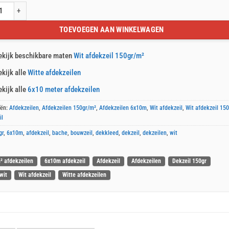
kzeil 6x10m 150gr/m² aantal
TOEVOEGEN AAN WINKELWAGEN
ekijk beschikbare maten
Wit afdekzeil 150gr/m²
ekijk alle
Witte afdekzeilen
ekijk alle
6x10 meter afdekzeilen
eën:
Afdekzeilen
,
Afdekzeilen 150gr/m²
,
Afdekzeilen 6x10m
,
Wit afdekzeil
,
Wit afdekzeil 15
il
gr
,
6x10m
,
afdekzeil
,
bache
,
bouwzeil
,
dekkleed
,
dekzeil
,
dekzeilen
,
wit
² afdekzeilen
6x10m afdekzeil
Afdekzeil
Afdekzeilen
Dekzeil 150gr
wit
Wit afdekzeil
Witte afdekzeilen