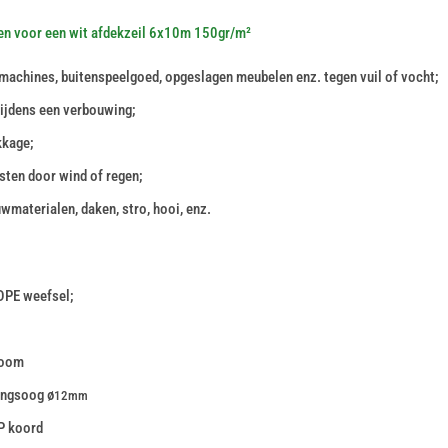
en voor een wit afdekzeil 6x10m 150gr/m²
machines, buitenspeelgoed, opgeslagen meubelen enz. tegen vuil of vocht;
tijdens een verbouwing;
kkage;
sten door wind of regen;
wmaterialen, daken, stro, hooi, enz.
DPE weefsel;
zoom
ingsoog ø
12mm
P koord