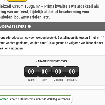
ronkelijke
ige
erd
nt
dekzeil 6x10m 150gr/m² – Prima kwaliteit wit afdekzeil als
ringen
ring van uw feest, tijdelijk afdak of bescherming voor
ubelen, bouwmaterialen, etc.
43.
85.
ANGEPASTE LEVERTIJD
oorraadproduct kan gewoon worden besteld. Bestellingen die tussen 31 juli en 14
stus worden geplaatst, worden vanaf 15 augustus op volgorde van binnenkomst
erkt en verzonden.
VAKANTIE EINDIGT OVER
00
00
00
00
DAGEN
UREN
MINUTEN
SECONDEN
orraad
–
Voor 16:00 besteld = dezelfde werkdag verzonden