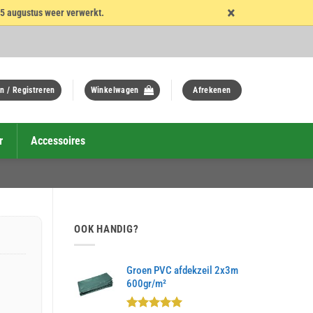
×
15 augustus weer verwerkt.
n / Registreren
Winkelwagen
Afrekenen
r
Accessoires
OOK HANDIG?
Groen PVC afdekzeil 2x3m
600gr/m²