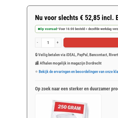
Nu voor slechts
€
52,85
incl.
Op voorraad
–
Voor 16:00 besteld = dezelfde werkdag ver
Wit afdekzeil 6x10m 150gr/m² aantal
🔒 Veilig betalen via iDEAL, PayPal, Bancontact, River
🏬 Afhalen mogelijk in magazijn Dordrecht
⭐
Bekijk de ervaringen en beoordelingen van onze kl
Op zoek naar een sterker en duurzamer pro