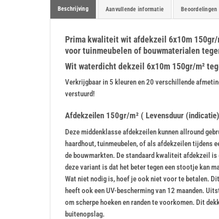
Beschrijving
Aanvullende informatie
Beoordelingen 
Prima kwaliteit wit afdekzeil 6x10m 150gr/m
voor tuinmeubelen of bouwmaterialen tegen
Wit waterdicht dekzeil 6x10m 150gr/m² tegen
Verkrijgbaar in 5 kleuren en 20 verschillende afme
verstuurd!
Afdekzeilen 150gr/m² ( Levensduur (indicatie):
Deze middenklasse afdekzeilen kunnen allround gebrui
haardhout, tuinmeubelen, of als afdekzeilen tijdens 
de bouwmarkten. De standaard kwaliteit afdekzeil is 
deze variant is dat het beter tegen een stootje kan maa
Wat niet nodig is, hoef je ook niet voor te betalen. 
heeft ook een UV-bescherming van 12 maanden. Uitste
om scherpe hoeken en randen te voorkomen. Dit dekk
buitenopslag.