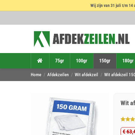
Wij zijn van 31 juli t/m 
Ga
naar
inhoud
75gr
100gr
150gr
180gr
Home
/
Afdekzeilen
/
Wit afdekzeil
/
Wit afdekzeil 15
Wit a
Gewaar
4
€
63,
4.75
op