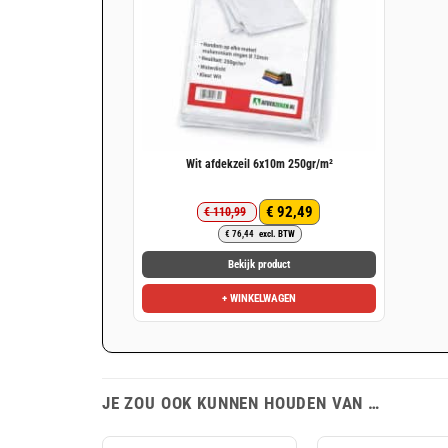
Wit afdekzeil 6x10m 250gr/m²
€
92,49
€
110,99
Oorspronkelijke
Huidige
€
76,44
excl. BTW
prijs
prijs
was:
is:
Bekijk product
€ 110,99.
€ 92,49.
+ WINKELWAGEN
JE ZOU OOK KUNNEN HOUDEN VAN …