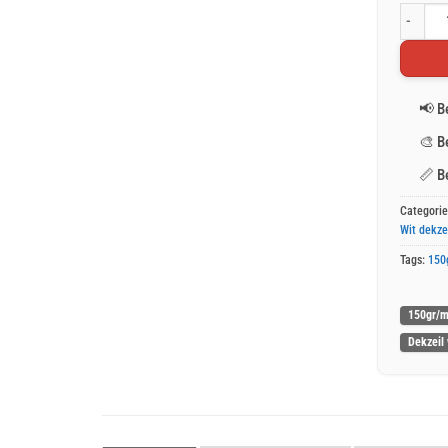
Wit afde
📢
B
🎨
B
📏
B
Categori
Wit dekze
Tags:
150
150gr/m
Dekzeil 