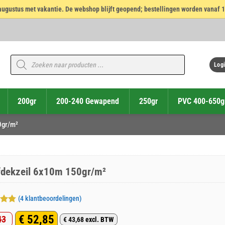
14 augustus met vakantie. De webshop blijft geopend; bestellingen worden vanaf 
Producten
zoeken
Logi
200gr
200-240 Gewapend
250gr
PVC 400-650g
0gr/m²
fdekzeil 6x10m 150gr/m²
(
4
klantbeoordelingen)
deerd
€
52,85
43
 5
€
43,68
excl. BTW