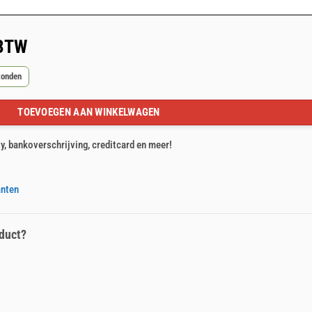
 BTW
zonden
TOEVOEGEN AAN WINKELWAGEN
ty, bankoverschrijving, creditcard en meer!
anten
duct?