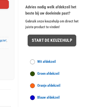
op
klant
€ 111,80.
€ 89,95.
waardering
Advies nodig welk afdekzeil het
beste bij uw doeleinde past?
Gebruik onze keuzehulp om direct het
juiste product te vinden!
START DE KEUZEHULP
0gr/m²
,
Wit afdekzeil
Groen afdekzeil
Oranje afdekzeil
Blauw afdekzeil