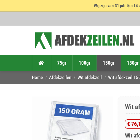
Wij zijn van 31 juli t/m 
Ga
naar
inhoud
75gr
100gr
150gr
180gr
Home
/
Afdekzeilen
/
Wit afdekzeil
/
Wit afdekzeil 15
Wit a
€
76,
Oorsp
Huid
Wit af
prijs
prijs