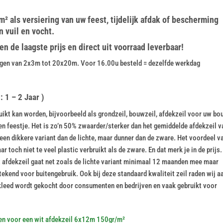
² als versiering van uw feest, tijdelijk afdak of bescherming
 vuil en vocht.
 de laagste prijs en direct uit voorraad leverbaar!
tingen van 2x3m tot 20x20m. Voor 16.00u besteld = dezelfde werkdag
 1 – 2 Jaar )
kt kan worden, bijvoorbeeld als grondzeil, bouwzeil, afdekzeil voor uw bou
een feestje. Het is zo’n 50% zwaarder/sterker dan het gemiddelde afdekzeil v
een dikkere variant dan de lichte, maar dunner dan de zware. Het voordeel v
r toch niet te veel plastic verbruikt als de zware. En dat merk je in de prijs.
Dit afdekzeil gaat net zoals de lichte variant minimaal 12 maanden mee maar
kend voor buitengebruik. Ook bij deze standaard kwaliteit zeil raden wij a
leed wordt gekocht door consumenten en bedrijven en vaak gebruikt voor
en voor een wit afdekzeil 6x12m 150gr/m²