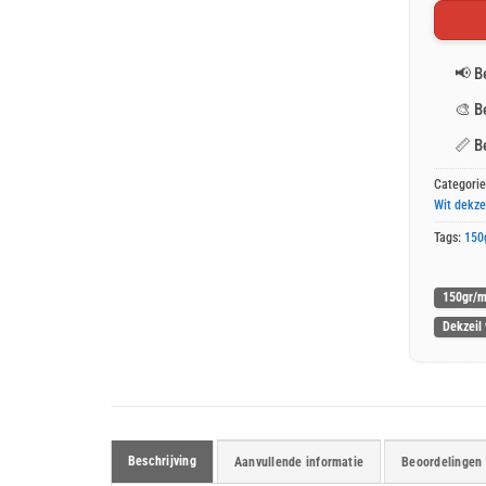
📢
B
🎨
B
📏
B
Categori
Wit dekze
Tags:
150
150gr/m
Dekzeil 
Beschrijving
Aanvullende informatie
Beoordelingen 