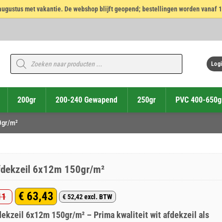
14 augustus met vakantie. De webshop blijft geopend; bestellingen worden vanaf 
Producten
zoeken
Logi
200gr
200-240 Gewapend
250gr
PVC 400-650g
0gr/m²
fdekzeil 6x12m 150gr/m²
€
63,43
11
€
52,42
excl. BTW
ronkelijke
ige
dekzeil 6x12m 150gr/m² – Prima kwaliteit wit afdekzeil als