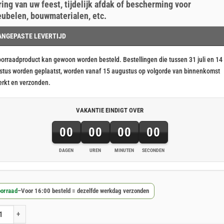
ring van uw feest, tijdelijk afdak of bescherming voor
ubelen, bouwmaterialen, etc.
11.
43.
ANGEPASTE LEVERTIJD
oorraadproduct kan gewoon worden besteld. Bestellingen die tussen 31 juli en 14
stus worden geplaatst, worden vanaf 15 augustus op volgorde van binnenkomst
erkt en verzonden.
VAKANTIE EINDIGT OVER
00
00
00
00
DAGEN
UREN
MINUTEN
SECONDEN
orraad
–
Voor 16:00 besteld = dezelfde werkdag verzonden
kzeil 6x12m 150gr/m² aantal