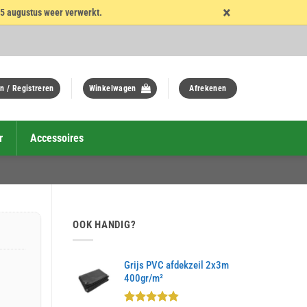
×
15 augustus weer verwerkt.
n / Registreren
Winkelwagen
Afrekenen
r
Accessoires
OOK HANDIG?
Grijs PVC afdekzeil 2x3m
400gr/m²