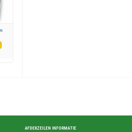
6m
elijke
AFDEKZEILEN INFORMATIE