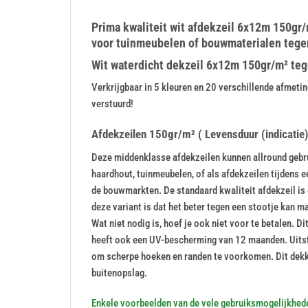
Prima kwaliteit wit afdekzeil 6x12m 150gr/m
voor tuinmeubelen of bouwmaterialen tegen
Wit waterdicht dekzeil 6x12m 150gr/m² tegen
Verkrijgbaar in 5 kleuren en 20 verschillende afme
verstuurd!
Afdekzeilen 150gr/m² ( Levensduur (indicatie):
Deze middenklasse afdekzeilen kunnen allround gebrui
haardhout, tuinmeubelen, of als afdekzeilen tijdens 
de bouwmarkten. De standaard kwaliteit afdekzeil is 
deze variant is dat het beter tegen een stootje kan maa
Wat niet nodig is, hoef je ook niet voor te betalen. 
heeft ook een UV-bescherming van 12 maanden. Uitste
om scherpe hoeken en randen te voorkomen. Dit dekk
buitenopslag.
Enkele voorbeelden van de vele gebruiksmogelijkhed