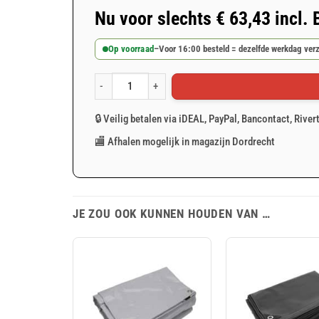
Nu voor slechts
€
63,43
incl.
Op voorraad
–
Voor 16:00 besteld = dezelfde werkdag ver
Wit afdekzeil 6x12m 150gr/m² aantal
🔒 Veilig betalen via iDEAL, PayPal, Bancontact, River
🏬 Afhalen mogelijk in magazijn Dordrecht
JE ZOU OOK KUNNEN HOUDEN VAN …