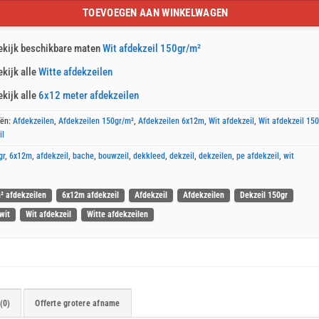
TOEVOEGEN AAN WINKELWAGEN
ekijk beschikbare maten
Wit afdekzeil 150gr/m²
ekijk alle
Witte afdekzeilen
ekijk alle
6x12 meter afdekzeilen
eën:
Afdekzeilen
,
Afdekzeilen 150gr/m²
,
Afdekzeilen 6x12m
,
Wit afdekzeil
,
Wit afdekzeil 15
il
gr
,
6x12m
,
afdekzeil
,
bache
,
bouwzeil
,
dekkleed
,
dekzeil
,
dekzeilen
,
pe afdekzeil
,
wit
² afdekzeilen
6x12m afdekzeil
Afdekzeil
Afdekzeilen
Dekzeil 150gr
wit
Wit afdekzeil
Witte afdekzeilen
(0)
Offerte grotere afname