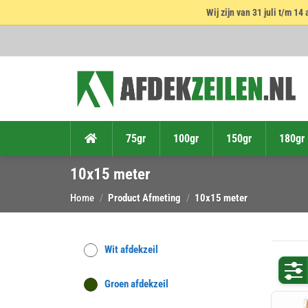
Wij zijn van 31 juli t/m 
Ga
naar
inhoud
75gr
100gr
150gr
180gr
10x15 meter
Home
/
Product Afmeting
/
10x15 meter
Wit afdekzeil
Groen afdekzeil