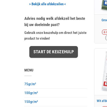
> Bekijk alle afdekzeilen <
Advies nodig welk afdekzeil het beste
Gro
bij uw doeleinde past?
€
1
Gebruik onze keuzehulp om direct het juiste
product te vinden!
START DE KEUZEHULP
MENU
75gr/m²
100gr/m²
Wit afd
150gr/m²