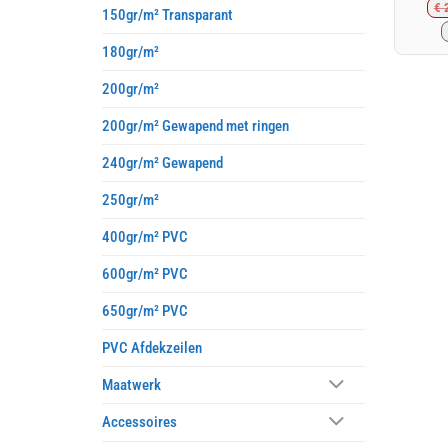
€
2
150gr/m² Transparant
180gr/m²
200gr/m²
200gr/m² Gewapend met ringen
240gr/m² Gewapend
250gr/m²
400gr/m² PVC
600gr/m² PVC
650gr/m² PVC
PVC Afdekzeilen
Maatwerk
Accessoires