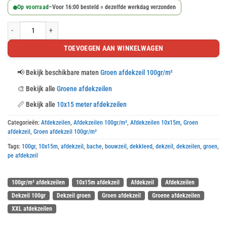
Op voorraad
–
Voor 16:00 besteld = dezelfde werkdag verzonden
Groen afdekzeil 10x15m 100gr/m² aantal
TOEVOEGEN AAN WINKELWAGEN
📢
Bekijk beschikbare maten
Groen afdekzeil 100gr/m²
🎨
Bekijk alle
Groene afdekzeilen
📏
Bekijk alle
10x15 meter afdekzeilen
Categorieën:
Afdekzeilen
,
Afdekzeilen 100gr/m²
,
Afdekzeilen 10x15m
,
Groen
afdekzeil
,
Groen afdekzeil 100gr/m²
Tags:
100gr
,
10x15m
,
afdekzeil
,
bache
,
bouwzeil
,
dekkleed
,
dekzeil
,
dekzeilen
,
groen
,
pe afdekzeil
100gr/m² afdekzeilen
10x15m afdekzeil
Afdekzeil
Afdekzeilen
Dekzeil 100gr
Dekzeil groen
Groen afdekzeil
Groene afdekzeilen
XXL afdekzeilen