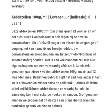
2x3m tot 10x15m. Voor 16.00u besteld = dezelfde werkdag
verstuurd!
Afdekzeilen 100gr/m² ( Levensduur (indicatie): 0 – 1
Jaar )
Deze afdekzeilen 100gr/m² zijn prima geschikt voor in- en om
het huis. Deze kwaliteit komt u ook tegen bij de diverse
bouwmarkten. Dit afdekzeil mag u niet missen in uw garage of
berging; het kan namelijk uw feestje redden, uw
bouwmaterialen droog houden, uw fietsen/motor/brommer of
scooter stofvrij houden. Het is een voelbaar dun zeil met alle
eigenschappen van een volwaardig afdekzeil. Gemiddeld
genomen gaat deze kwaliteit afdekzeilen 100gr maximaal 12
maanden mee. Bij binnen gebruik blijft het zeil nog langer in tact
en is er bovendien minder risico op zeilbreuk. Gebruik dit lichte
afdekzeil bij lichtere afdekklussen en waarbij het niet in
aanraking komt met scherpe hoeken en randen. Grof genomen
kunnen we zeggen dat dit dekzeil een prima dienst draait bij
particulier gebruik en binnen gebruik.