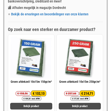
bankoverschrijving, creditcard en meer!
🏬 Afhalen mogelijk in magazijn Dordrecht
⭐
Bekijk de ervaringen en beoordelingen van onze klanten
Op zoek naar een sterker en duurzamer product?
Groen afdekzeil 10x15m 150gr/m²
Groen afdekzeil 10x15m 250gr/m²
€
132,13
€
214,71
€
158,56
€
257,66
Oorspronkelijke
Huidige
Oorspronkelijke
Huidige
€
109,20
excl. BTW
€
177,45
excl. BTW
prijs
prijs
prijs
prijs
was:
is:
was:
is:
Bekijk product
Bekijk product
€ 158,56.
€ 132,13.
€ 257,66.
€ 214,71.