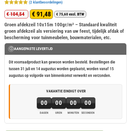
(
2
klantbeoordelingen)
Gewaardeerd
2
€
91,48
€
104,54
5
op 5
€
75,60
excl. BTW
Oorspronkelijke
Huidige
gebaseerd
op
klant
Groen afdekzeil 10x15m 100gr/m² – Standaard kwaliteit
prijs
prijs
waarderingen
groen afdekzeil als versiering van uw feest, tijdelijk afdak of
was:
is:
bescherming voor tuinmeubelen, bouwmaterialen, etc.
€ 104,54.
€ 91,48.
Ⓘ
AANGEPASTE LEVERTIJD
Dit voorraadproduct kan gewoon worden besteld. Bestellingen die
tussen 31 juli en 14 augustus worden geplaatst, worden vanaf 15
augustus op volgorde van binnenkomst verwerkt en verzonden.
VAKANTIE EINDIGT OVER
00
00
00
00
DAGEN
UREN
MINUTEN
SECONDEN