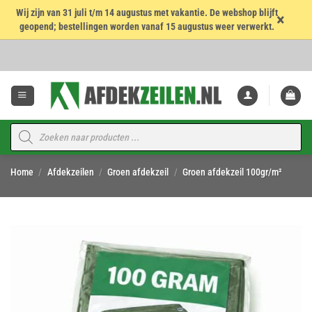
Wij zijn van 31 juli t/m 14 augustus met vakantie. De webshop blijft
×
geopend; bestellingen worden vanaf 15 augustus weer verwerkt.
Ga
naar
inhoud
Producten
zoeken
Home
/
Afdekzeilen
/
Groen afdekzeil
/
Groen afdekzeil 100gr/m²