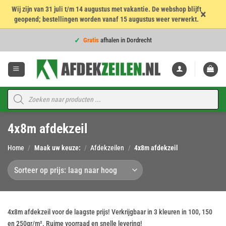
Wij zijn van 31 juli t/m 14 augustus met vakantie. De webshop blijft
×
geopend; bestellingen worden vanaf 15 augustus weer verwerkt.
Voor
16:00
besteld = dezelfde werkdag verzonden!
Ga
Gratis
afhalen in Dordrecht
naar
inhoud
Voor
16:00
besteld = dezelfde werkdag verzonden!
4,7
★★★★★
op 960 beoordelingen
Voor
16:00
besteld = dezelfde werkdag verzonden!
Producten
zoeken
Topkwaliteit voor de
beste prijs
4x8m afdekzeil
Voor
16:00
besteld = dezelfde werkdag verzonden!
Home
/
Maak uw keuze:
/
Afdekzeilen
/
4x8m afdekzeil
4x8m afdekzeil voor de laagste prijs! Verkrijgbaar in 3 kleuren in 100, 150
en 250gr/m². Ruime voorraad en snelle levering!