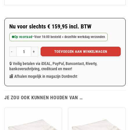
Nu voor slechts
€
159,95
incl. BTW
Op voorraad
–
Voor 16:00 besteld = dezelfde werkdag verzonden
TOEVOEGEN AAN WINKELWAGEN
Wit PVC afdekzeil 4x8m 400gr/m² aantal
🔒 Veilig betalen via iDEAL, PayPal, Bancontact, Riverty,
bankoverschrijving, creditcard en meer!
🏬 Afhalen mogelijk in magazijn Dordrecht
JE ZOU OOK KUNNEN HOUDEN VAN …