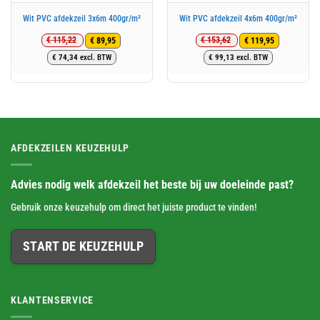
Wit PVC afdekzeil 3x6m 400gr/m²
Wit PVC afdekzeil 4x6m 400gr/m²
€
115,22
€
153,62
€
89,95
€
119,95
Oorspronkelijke
Huidige
Oorspronkelijke
Huidige
€
74,34
excl. BTW
€
99,13
excl. BTW
prijs
prijs
prijs
prijs
was:
is:
was:
is:
€ 115,22.
€ 89,95.
€ 153,62.
€ 119,95.
AFDEKZEILEN KEUZEHULP
Advies nodig welk afdekzeil het beste bij uw doeleinde past?
Gebruik onze keuzehulp om direct het juiste product te vinden!
START DE KEUZEHULP
KLANTENSERVICE