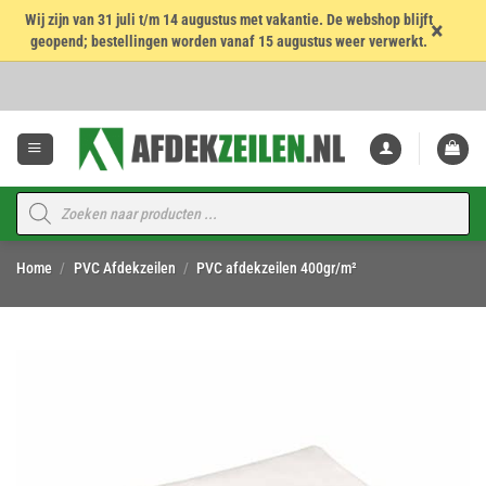
Wij zijn van 31 juli t/m 14 augustus met vakantie. De webshop blijft
×
geopend; bestellingen worden vanaf 15 augustus weer verwerkt.
Ga
naar
inhoud
Producten
zoeken
Home
/
PVC Afdekzeilen
/
PVC afdekzeilen 400gr/m²