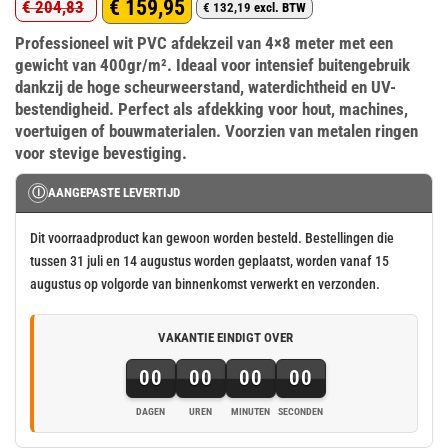
€
159,95
€
204,83
€
132,19
excl. BTW
Oorspronkelijke
Huidige
Professioneel wit PVC afdekzeil van 4×8 meter met een
prijs
prijs
gewicht van 400gr/m². Ideaal voor intensief buitengebruik
was:
is:
dankzij de hoge scheurweerstand, waterdichtheid en UV-
€ 204,83.
€ 159,95.
bestendigheid. Perfect als afdekking voor hout, machines,
voertuigen of bouwmaterialen. Voorzien van metalen ringen
voor stevige bevestiging.
Ⓘ
AANGEPASTE LEVERTIJD
Dit voorraadproduct kan gewoon worden besteld. Bestellingen die
tussen 31 juli en 14 augustus worden geplaatst, worden vanaf 15
augustus op volgorde van binnenkomst verwerkt en verzonden.
VAKANTIE EINDIGT OVER
00
00
00
00
DAGEN
UREN
MINUTEN
SECONDEN