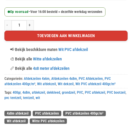
Op voorraad
–
Voor 16:00 besteld = dezelfde werkdag verzonden
Wit PVC afdekzeil 4x8m 400gr/m² aantal
TOEVOEGEN AAN WINKELWAGEN
📢
Bekijk beschikbare maten
Wit PVC afdekzeil
🎨
Bekijk alle
Witte afdekzeilen
📏
Bekijk alle
4x8 meter afdekzeilen
Categorieën:
Afdekzeilen 4x6m
,
Afdekzeilen 4x8m
,
PVC Afdekzeilen
,
PVC
afdekzeilen 400gr/m²
,
Wit afdekzeil
,
Wit dekzeil
,
Wit PVC afdekzeil 400gr/m²
Tags:
400gr
,
4x8m
,
afdekzeil
,
dekkleed
,
grondzeil
,
PVC
,
PVC afdekzeil
,
PVC bootzeil
,
pvc tentzeil
,
tentzeil
,
wit
4x8m afdekzeil
PVC afdekzeilen
PVC afdekzeilen 400gr/m²
Wit afdekzeil
Witte PVC afdekzeilen