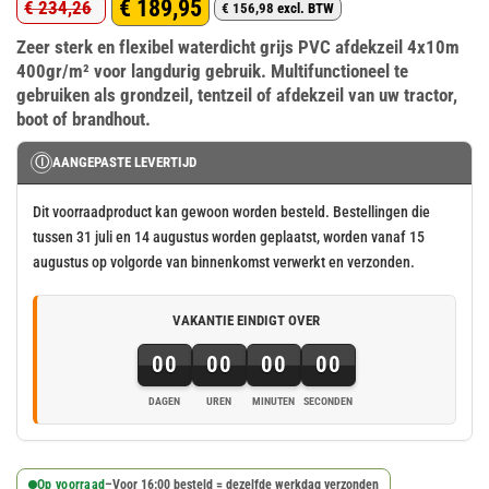
€
189,95
€
234,26
€
156,98
excl. BTW
Oorspronkelijke
Huidige
Zeer sterk en flexibel waterdicht grijs PVC afdekzeil 4x10m
prijs
prijs
400gr/m² voor langdurig gebruik. Multifunctioneel te
was:
is:
gebruiken als grondzeil, tentzeil of afdekzeil van uw tractor,
€ 234,26.
€ 189,95.
boot of brandhout.
Ⓘ
AANGEPASTE LEVERTIJD
Dit voorraadproduct kan gewoon worden besteld. Bestellingen die
tussen 31 juli en 14 augustus worden geplaatst, worden vanaf 15
augustus op volgorde van binnenkomst verwerkt en verzonden.
VAKANTIE EINDIGT OVER
00
00
00
00
DAGEN
UREN
MINUTEN
SECONDEN
Op voorraad
–
Voor 16:00 besteld = dezelfde werkdag verzonden