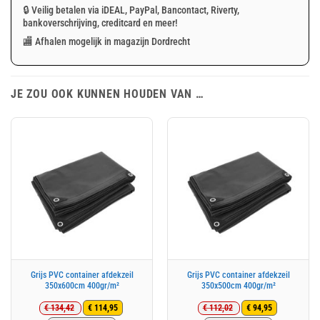
🔒 Veilig betalen via iDEAL, PayPal, Bancontact, Riverty,
bankoverschrijving, creditcard en meer!
🏬 Afhalen mogelijk in magazijn Dordrecht
JE ZOU OOK KUNNEN HOUDEN VAN …
Grijs PVC container afdekzeil
Grijs PVC container afdekzeil
350x600cm 400gr/m²
350x500cm 400gr/m²
€
134,42
€
112,02
€
114,95
€
94,95