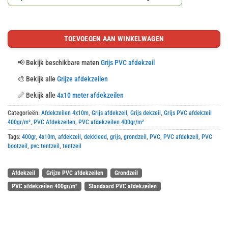
TOEVOEGEN AAN WINKELWAGEN
📢
Bekijk beschikbare maten
Grijs PVC afdekzeil
🎨
Bekijk alle
Grijze afdekzeilen
📏
Bekijk alle
4x10 meter afdekzeilen
Categorieën:
Afdekzeilen 4x10m
,
Grijs afdekzeil
,
Grijs dekzeil
,
Grijs PVC afdekzeil
400gr/m²
,
PVC Afdekzeilen
,
PVC afdekzeilen 400gr/m²
Tags:
400gr
,
4x10m
,
afdekzeil
,
dekkleed
,
grijs
,
grondzeil
,
PVC
,
PVC afdekzeil
,
PVC
bootzeil
,
pvc tentzeil
,
tentzeil
Afdekzeil
Grijze PVC afdekzeilen
Grondzeil
PVC afdekzeilen 400gr/m²
Standaard PVC afdekzeilen