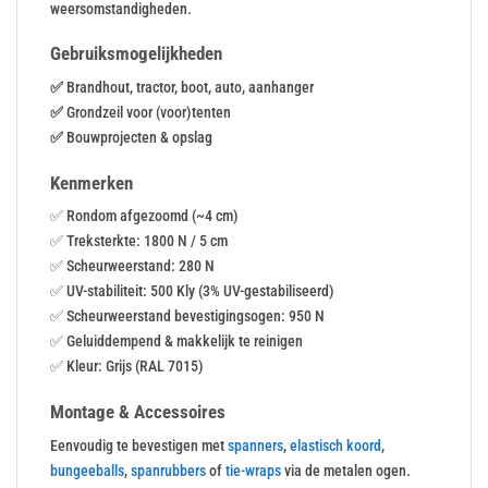
weersomstandigheden.
Gebruiksmogelijkheden
✅
Brandhout, tractor, boot, auto, aanhanger
✅
Grondzeil voor (voor)tenten
✅
Bouwprojecten & opslag
Kenmerken
✅ Rondom afgezoomd (~4 cm)
✅ Treksterkte: 1800 N / 5 cm
✅ Scheurweerstand: 280 N
✅ UV-stabiliteit: 500 Kly (3% UV-gestabiliseerd)
✅ Scheurweerstand bevestigingsogen: 950 N
✅ Geluiddempend & makkelijk te reinigen
✅ Kleur: Grijs (RAL 7015)
Montage & Accessoires
Eenvoudig te bevestigen met
spanners
,
elastisch koord
,
bungeeballs
,
spanrubbers
of
tie-wraps
via de metalen ogen.