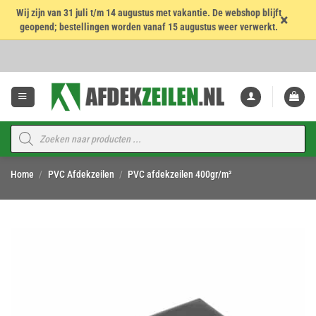
Wij zijn van 31 juli t/m 14 augustus met vakantie. De webshop blijft
×
geopend; bestellingen worden vanaf 15 augustus weer verwerkt.
Ga
naar
inhoud
Producten
zoeken
Home
/
PVC Afdekzeilen
/
PVC afdekzeilen 400gr/m²