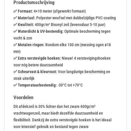
Productomschrijving
✅ Formaat:
4×10 meter (afgewerkt formaat)
✅ Materiaal:
Polyester weefsel met dubbelzijdige PVC-coating
✅ Kwaliteit:
400gr/m² Bisonyl zeil (levensduur 5-10 jaar)
✅ Waterdicht & UV-bestendig:
Optimale bescherming tegen
vocht & zon
✅ Metalen ringen:
Rondom elke 100 cm (messing ogen ø18
mm)
✅ Extra verstevigde hoeken:
Nieuw! 4 verstevigingshoeken
voor nóg betere duurzaamheid
✅ Scheurvast & kleurvast:
Voor langdurige bescherming en
strak uiterlijk
✅ Temperatuurbestendig:
-30°C tot +70°C
Voordelen
Dit afdekzeil is 30% lichter dan het zware 600gr/m²
vrachtwagenzeil, maar biedt dezelfde duurzaamheid en
flexibiliteit. Dankzij de extra verstevigde hoeken is het ideaal
voor intensief gebruik en bestand tegen zware