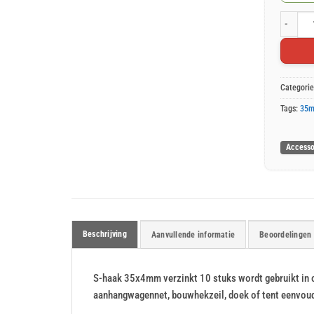
S-haak 3
Categori
Tags:
35
Accesso
Beschrijving
Aanvullende informatie
Beoordelingen 
S-haak 35x4mm verzinkt 10 stuks wordt gebruikt in 
aanhangwagennet, bouwhekzeil, doek of tent eenvoudi