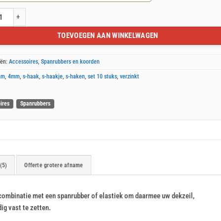
5x4mm verzinkt 10 stuks aantal
TOEVOEGEN AAN WINKELWAGEN
eën:
Accessoires
,
Spanrubbers en koorden
mm
,
4mm
,
s-haak
,
s-haakje
,
s-haken
,
set 10 stuks
,
verzinkt
ires
Spanrubbers
(5)
Offerte grotere afname
combinatie met een spanrubber of elastiek om daarmee uw dekzeil,
g vast te zetten.