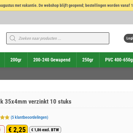
14 augustus met vakantie. De webshop blijft geopend; bestellingen worden vanaf 
Producten
zoeken
Logi
200gr
200-240 Gewapend
250gr
PVC 400-650g
k 35x4mm verzinkt 10 stuks
(
5
klantbeoordelingen)
deerd
€
2,25
1
 5
€
1,86
excl. BTW