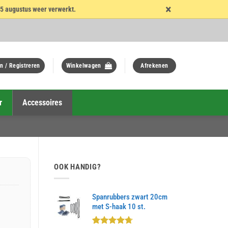
×
15 augustus weer verwerkt.
n / Registreren
Winkelwagen
Afrekenen
r
Accessoires
OOK HANDIG?
Spanrubbers zwart 20cm
met S-haak 10 st.