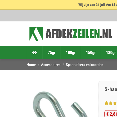
Wij zijn van 31 juli t/m 
Ga
naar
inhoud
75gr
100gr
150gr
180gr
Home
/
Accessoires
/
Spanrubbers en koorden
S-haa
Gewaar
5
€
2,8
4.8
op