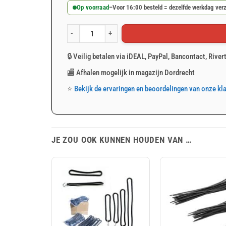
Op voorraad
–
Voor 16:00 besteld = dezelfde werkdag ver
S-haak 35x4mm verzinkt 10 stuks aantal
🔒 Veilig betalen via iDEAL, PayPal, Bancontact, River
🏬 Afhalen mogelijk in magazijn Dordrecht
⭐
Bekijk de ervaringen en beoordelingen van onze kl
JE ZOU OOK KUNNEN HOUDEN VAN …