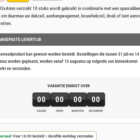
ronkelijke
ige
erd
nt
35x4mm verzinkt 10 stuks wordt gebruikt in combinatie met een spanrubber
ringen
k om daarmee uw dekzeil, aanhangwagennet, bouwhekzeil, doek of tent eenv
zetten.
1.
5.
ANGEPASTE LEVERTIJD
oorraadproduct kan gewoon worden besteld. Bestellingen die tussen 31 juli en 14
stus worden geplaatst, worden vanaf 15 augustus op volgorde van binnenkomst
erkt en verzonden.
VAKANTIE EINDIGT OVER
00
00
00
00
DAGEN
UREN
MINUTEN
SECONDEN
orraad
–
Voor 16:00 besteld = dezelfde werkdag verzonden