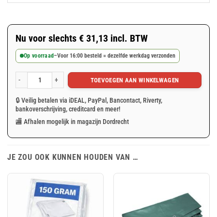
Nu voor slechts
€
31,13
incl. BTW
Op voorraad
–
Voor 16:00 besteld = dezelfde werkdag verzonden
TOEVOEGEN AAN WINKELWAGEN
Blauw/groen afdekzeil 4x6m 180gr/m² aantal
🔒 Veilig betalen via iDEAL, PayPal, Bancontact, Riverty,
bankoverschrijving, creditcard en meer!
🏬 Afhalen mogelijk in magazijn Dordrecht
JE ZOU OOK KUNNEN HOUDEN VAN …