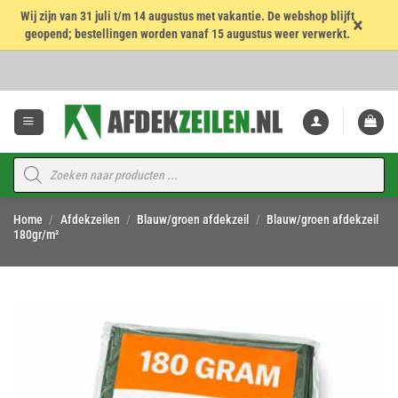
Wij zijn van 31 juli t/m 14 augustus met vakantie. De webshop blijft
×
geopend; bestellingen worden vanaf 15 augustus weer verwerkt.
Ga
naar
inhoud
Producten
zoeken
Home
/
Afdekzeilen
/
Blauw/groen afdekzeil
/
Blauw/groen afdekzeil
180gr/m²