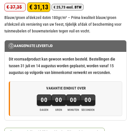
€
31,13
€
37,35
€
25,73
excl. BTW
Oorspronkelijke
Huidige
Blauw/groen afdekzeil 4x6m 180gr/m² – Prima kwaliteit blauw/groen
prijs
prijs
afdekzeil als versiering van uw feest, tijdelijk afdak of bescherming voor
was:
is:
tuinmeubelen of bouwmaterialen tegen vuil en vocht.
€ 37,35.
€ 31,13.
Ⓘ
AANGEPASTE LEVERTIJD
Dit voorraadproduct kan gewoon worden besteld. Bestellingen die
tussen 31 juli en 14 augustus worden geplaatst, worden vanaf 15
augustus op volgorde van binnenkomst verwerkt en verzonden.
VAKANTIE EINDIGT OVER
00
00
00
00
DAGEN
UREN
MINUTEN
SECONDEN