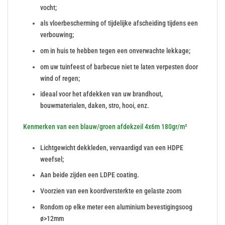
vocht;
als vloerbescherming of tijdelijke afscheiding tijdens een
verbouwing;
om in huis te hebben tegen een onverwachte lekkage;
om uw tuinfeest of barbecue niet te laten verpesten door
wind of regen;
ideaal voor het afdekken van uw brandhout,
bouwmaterialen, daken, stro, hooi, enz.
Kenmerken van een blauw/groen afdekzeil 4x6m 180gr/m²
Lichtgewicht dekkleden, vervaardigd van een HDPE
weefsel;
Aan beide zijden een LDPE coating.
Voorzien van een koordversterkte en gelaste zoom
Rondom op elke meter een aluminium bevestigingsoog
ø>12mm