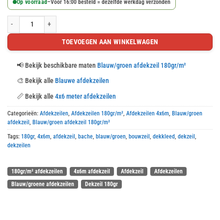
Op voorraad
–
Voor 16:00 besteld = dezelfde werkdag verzonden
Blauw/groen afdekzeil 4x6m 180gr/m² aantal
TOEVOEGEN AAN WINKELWAGEN
📢
Bekijk beschikbare maten
Blauw/groen afdekzeil 180gr/m²
🎨
Bekijk alle
Blauwe afdekzeilen
📏
Bekijk alle
4x6 meter afdekzeilen
Categorieën:
Afdekzeilen
,
Afdekzeilen 180gr/m²
,
Afdekzeilen 4x6m
,
Blauw/groen
afdekzeil
,
Blauw/groen afdekzeil 180gr/m²
Tags:
180gr
,
4x6m
,
afdekzeil
,
bache
,
blauw/groen
,
bouwzeil
,
dekkleed
,
dekzeil
,
dekzeilen
180gr/m² afdekzeilen
4x6m afdekzeil
Afdekzeil
Afdekzeilen
Blauw/groene afdekzeilen
Dekzeil 180gr