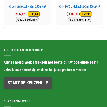
Groen afdekzeil 4x6m 250gr/m²
Grijs PVC afdekzeil 2x3m 400gr/m²
€
47,57
€
36,74
€
39,64
€
29,95
Oorspronkelijke
Huidige
Oorspronkelijke
Huidige
€
32,76
excl. BTW
€
24,75
excl. BTW
prijs
prijs
prijs
prijs
was:
is:
was:
is:
€ 47,57.
€ 39,64.
€ 36,74.
€ 29,95.
AFDEKZEILEN KEUZEHULP
Advies nodig welk afdekzeil het beste bij uw doeleinde past?
Gebruik onze keuzehulp om direct het juiste product te vinden!
START DE KEUZEHULP
KLANTENSERVICE