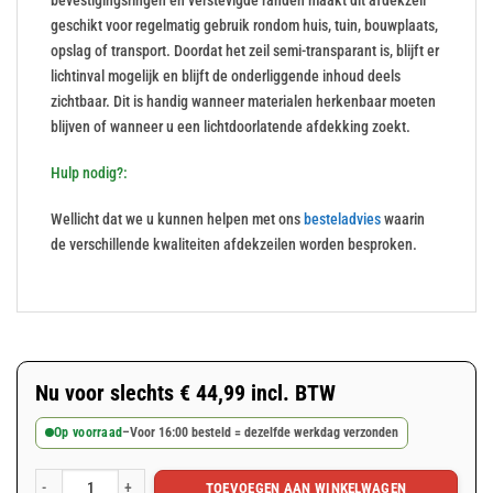
bevestigingsringen en verstevigde randen maakt dit afdekzeil
geschikt voor regelmatig gebruik rondom huis, tuin, bouwplaats,
opslag of transport. Doordat het zeil semi-transparant is, blijft er
lichtinval mogelijk en blijft de onderliggende inhoud deels
zichtbaar. Dit is handig wanneer materialen herkenbaar moeten
blijven of wanneer u een lichtdoorlatende afdekking zoekt.
Hulp nodig?:
Wellicht dat we u kunnen helpen met ons
besteladvies
waarin
de verschillende kwaliteiten afdekzeilen worden besproken.
Nu voor slechts
€
44,99
incl. BTW
Op voorraad
–
Voor 16:00 besteld = dezelfde werkdag verzonden
TOEVOEGEN AAN WINKELWAGEN