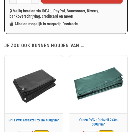
Semi-transparant afdekzeil 6x10m 150gr/m² met ringen aantal
🔒 Veilig betalen via iDEAL, PayPal, Bancontact, Riverty,
bankoverschrijving, creditcard en meer!
🏬 Afhalen mogelijk in magazijn Dordrecht
JE ZOU OOK KUNNEN HOUDEN VAN …
Groen PVC afdekzeil 2x3m
Grijs PVC afdekzeil 2x3m 400gr/m²
600gr/m²