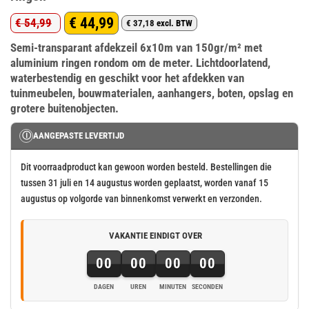
€
44,99
€
54,99
€
37,18
excl. BTW
Oorspronkelijke
Huidige
Semi-transparant afdekzeil 6x10m van 150gr/m² met
prijs
prijs
aluminium ringen rondom om de meter. Lichtdoorlatend,
was:
is:
waterbestendig en geschikt voor het afdekken van
€ 54,99.
€ 44,99.
tuinmeubelen, bouwmaterialen, aanhangers, boten, opslag en
grotere buitenobjecten.
Ⓘ
AANGEPASTE LEVERTIJD
Dit voorraadproduct kan gewoon worden besteld. Bestellingen die
tussen 31 juli en 14 augustus worden geplaatst, worden vanaf 15
augustus op volgorde van binnenkomst verwerkt en verzonden.
VAKANTIE EINDIGT OVER
00
00
00
00
DAGEN
UREN
MINUTEN
SECONDEN