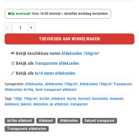
Op voorraad
–
Voor 16:00 besteld = dezelfde werkdag verzonden
Semi-transparant afdekzeil 6x10m 150gr/m² met ringen aantal
TOEVOEGEN AAN WINKELWAGEN
📢
Bekijk beschikbare maten
Afdekzeilen 150gr/m²
🎨
Bekijk alle
Transparante afdekzeilen
📏
Bekijk alle
6x10 meter afdekzeilen
Categorieën:
Afdekzeilen
,
Afdekzeilen 150gr/m²
,
Afdekzeilen 150gr/m² Transparant
,
Afdekzeilen 6x10m
,
Semi transparant afdekzeil
Tags:
150gr
,
150gr/m²
,
6x10m
,
afdekzeil
,
bache
,
bootzeil
,
bootzeilen
,
bouwzeil
,
dekkleed
,
dekzeil
,
dekzeilen
,
pe afdekzeil
,
transparant
6x10m afdekzeil
Afdekzeil
Afdekzeilen
Dekzeil transparant
Transparante afdekzeilen