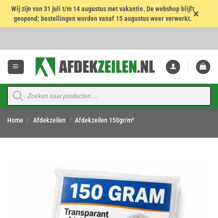
Wij zijn van 31 juli t/m 14 augustus met vakantie. De webshop blijft
×
geopend; bestellingen worden vanaf 15 augustus weer verwerkt.
Ga
naar
inhoud
Producten
zoeken
Home
/
Afdekzeilen
/
Afdekzeilen 150gr/m²